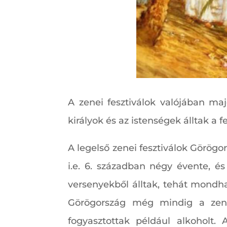
A zenei fesztiválok valójában ma
királyok és az istenségek álltak a 
A legelső zenei fesztiválok Görögo
i.e. 6. században négy évente, és
versenyekből álltak, tehát mondha
Görögország még mindig a zene
fogyasztottak például alkoholt.