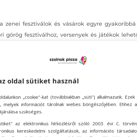
a zenei fesztiválok és vásárok egyre gyakoribbá
i görög fesztiválhoz, versenyek és játékok lehet
 is általánossá váltak. Az ilyen fesztiválokat ar
, vagy kiházasítsák a hajadonokat.
az oldal sütiket használ
ldalunkon „cookie"-kat (továbbiakban „süti") alkalmazunk. Ezek 
ok, melyek információt tárolnak webes böngészőjében. Ehhez 
ájárulása szükséges.
ütiket" az elektronikus hírközlésről szóló 2003. évi C. törvén
tronikus kereskedelmi szolgáltatások, az információs társadal