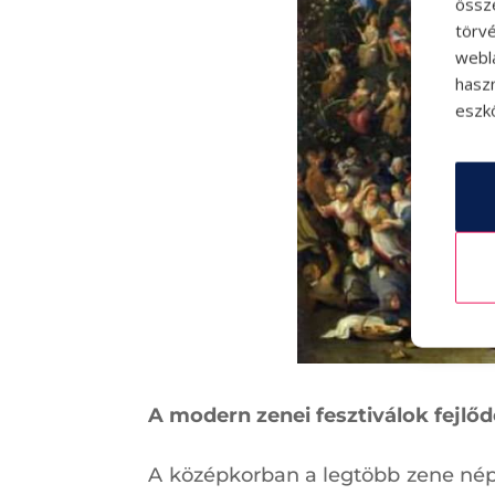
össz
törvé
webl
hasz
eszkö
A modern zenei fesztiválok fejlő
A középkorban a legtöbb zene népz