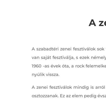
A z
A szabadtéri zenei fesztiválok so
van saját fesztiválja, s ezek ném
1960 -as évek óta, a rock felemel
nyúlik vissza.
A zenei fesztiválok mindig is arr
osztozzanak. Ez az elem pedig évs