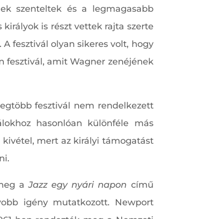
nének szenteltek és a legmagasabb
királyok is részt vettek rajta szerte
 fesztivál olyan sikeres volt, hogy
n fesztivál, amit Wagner zenéjének
 legtöbb fesztivál nem rendelkezett
válokhoz hasonlóan különféle más
ivétel, mert az királyi támogatást
ni.
t meg a
Jazz egy nyári napon
című
gyobb igény mutatkozott. Newport