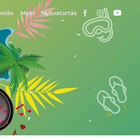
kolás
Mozi
Nyitvatartás