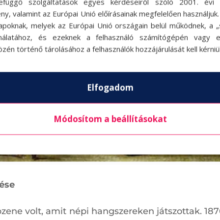
efüggő szolgáltatások egyes kérdéseiről szóló 2001. évi C
ny, valamint az Európai Unió előírásainak megfelelően használjuk
apoknak, melyek az Európai Unió országain belül működnek, a „s
nálatához, és ezeknek a felhasználó számítógépén vagy 
zén történő tárolásához a felhasználók hozzájárulását kell kérniü
Elfogadom
Módosítom a beállításokat
dése
ene volt, amit népi hangszereken játszottak. 18