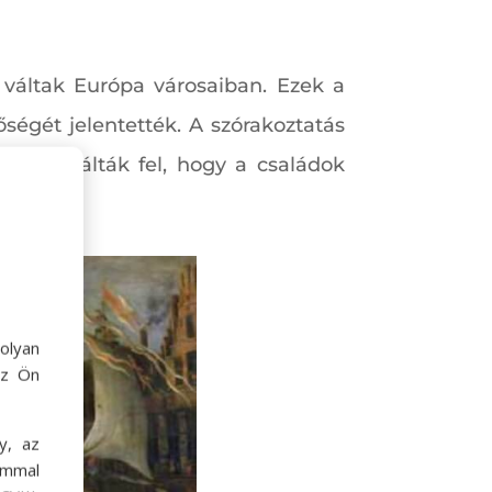
 váltak Európa városaiban. Ezek a
őségét jelentették. A szórakoztatás
ra használták fel, hogy a családok
olyan
az Ön
y, az
ommal