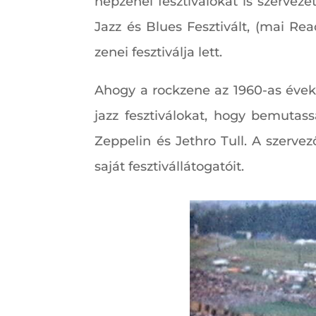
népzenei fesztiválokat is szervez
Jazz és Blues Fesztivált, (mai Re
zenei fesztiválja lett.
Ahogy a rockzene az 1960-as évek 
jazz fesztiválokat, hogy bemutass
Zeppelin és Jethro Tull. A szerve
saját fesztivállátogatóit.