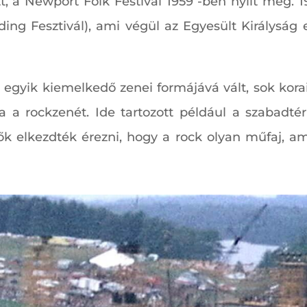
ett, a Newport Folk Festival 1959 -ben nyílt meg
ading Fesztivál), ami végül az Egyesült Királysá
egyik kiemelkedő zenei formájává vált, sok kora
a a rockzenét. Ide tartozott például a szabadtér
zők elkezdték érezni, hogy a rock olyan műfaj, 