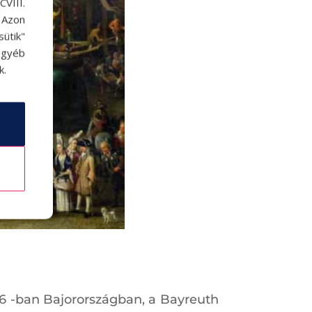
VIII.
. Azon
ütik"
egyéb
k.
76 -ban Bajorországban, a Bayreuth