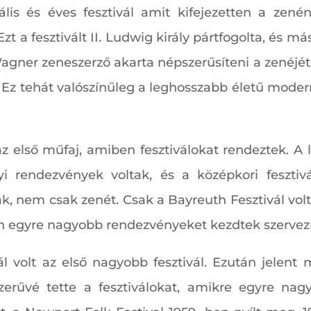
mális és éves fesztivál amit kifejezetten a ze
t a fesztivált II. Ludwig király pártfogolta, és más 
agner zeneszerző akarta népszerűsíteni a zenéjét. A
Ez tehát valószínűleg a leghosszabb életű moder
az első műfaj, amiben fesztiválokat rendeztek. A
lyi rendezvények voltak, és a középkori feszti
 nem csak zenét. Csak a Bayreuth Fesztivál volt k
an egyre nagyobb rendezvényeket kezdtek szervez
ál volt az első nagyobb fesztivál. Ezután jelen
zerűvé tette a fesztiválokat, amikre egyre na