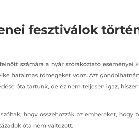
enei fesztiválok törté
k felnőtt számára a nyár szórakoztató eseményei 
elyike hatalmas tömegeket vonz. Azt gondolhatnánk
kedése óta tartunk, de ez nem teljesen igaz, hisz
ól szóltak, hogy összehozzák az embereket, hogy 
zázadok óta nem változott.