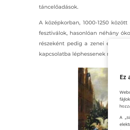
táncelőadások.
A középkorban, 1000-1250 között 
fesztiválok, hasonlóan néhány ókor
részeként pedig a zenei előadások
kapcsolatba léphessenek másokkal
Ez 
Webo
fájl
hozz
A „s
elek