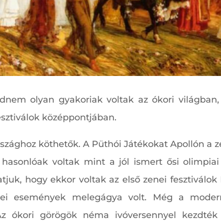
jdnem olyan gyakoriak voltak az ókori világba
fesztiválok középpontjában.
rszághoz köthetők. A Püthói Játékokat Apollón a ze
 hasonlóak voltak mint a jól ismert ősi olimpia
tjuk, hogy ekkor voltak az első zenei fesztivál
i események melegágya volt. Még a modern f
 Az ókori görögök néma ivóversennyel kezdték 