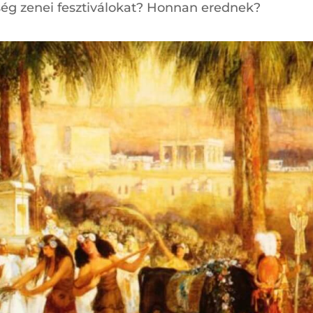
ség zenei fesztiválokat? Honnan erednek?