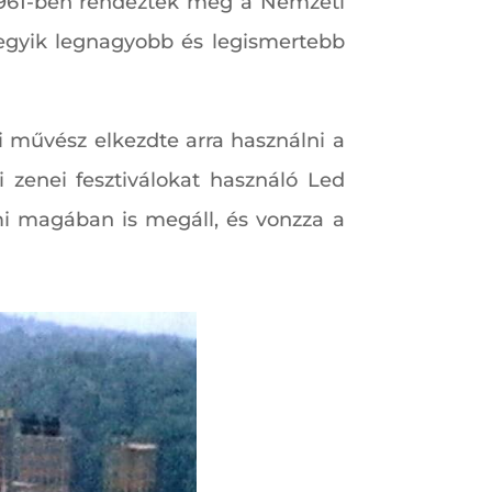
. 1961-ben rendezték meg a Nemzeti
g egyik legnagyobb és legismertebb
i művész elkezdte arra használni a
i zenei fesztiválokat használó Led
ami magában is megáll, és vonzza a