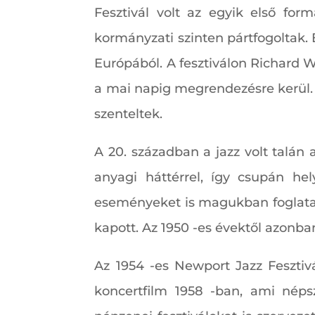
Fesztivál volt az egyik első for
kormányzati szinten pártfogoltak. Ez
Európából. A fesztiválon Richard W
a mai napig megrendezésre kerül. 
szenteltek.
A 20. században a jazz volt talán 
anyagi háttérrel, így csupán he
eseményeket is magukban foglatak,
kapott. Az 1950 -es évektől azonb
Az 1954 -es Newport Jazz Fesztiv
koncertfilm 1958 -ban, ami néps