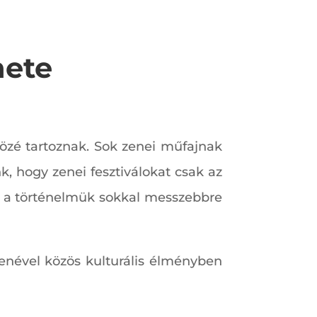
nete
közé tartoznak. Sok zenei műfajnak
, hogy zenei fesztiválokat csak az
en a történelmük sokkal messzebbre
zenével közös kulturális élményben