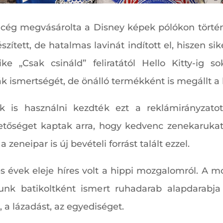
 cég megvásárolta a Disney képek pólókon történ
észített, de hatalmas lavinát indított el, hiszen s
e „Csak csináld” feliratától Hello Kitty-ig s
kák ismertségét, de önálló termékként is megállt a
 is használni kezdték ezt a reklámirányzato
ehetőséget kaptak arra, hogy kedvenc zenekaruka
 zeneipar is új bevételi forrást talált ezzel.
s évek eleje híres volt a hippi mozgalomról. A 
lunk batikoltként ismert ruhadarab alapdarabj
, a lázadást, az egyediséget.