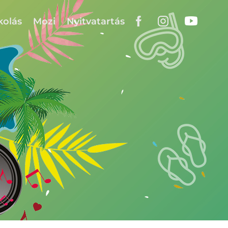
kolás
Mozi
Nyitvatartás