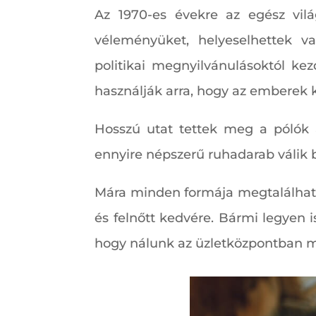
Az 1970-es évekre az egész vilá
véleményüket, helyeselhettek va
politikai megnyilvánulásoktól ke
használják arra, hogy az emberek 
Hosszú utat tettek meg a pólók a
ennyire népszerű ruhadarab válik b
Mára minden formája megtalálható 
és felnőtt kedvére. Bármi legyen i
hogy nálunk az üzletközpontban m