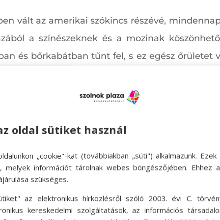
ben vált az amerikai szókincs részévé, mindennap
azából a színészeknek és a mozinak köszönhető
ban és bőrkabátban tűnt fel, s ez egész őrületet
c. filmjével a pólót a lázadó ifjúság jelképes vise
nők számos olyan szerepet is elkezdtek betölte
elkezdte átlépni a férfi-női határokat. Az 1945-
az oldal sütiket használ
dig, mint például Katherine Hepburn, szintén n
ldalunkon „cookie"-kat (továbbiakban „süti") alkalmazunk. Ezek 
ok, melyek információt tárolnak webes böngészőjében. Ehhez 
ájárulása szükséges.
ütiket" az elektronikus hírközlésről szóló 2003. évi C. törvén
tronikus kereskedelmi szolgáltatások, az információs társadal