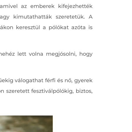
 amivel az emberek kifejezhették
vagy kimutathatták szeretetük. A
ákon keresztül a pólókat azóta is
nehéz lett volna megjósolni, hogy
kig válogathat férfi és nő, gyerek
szeretett fesztiválpólókig, biztos,