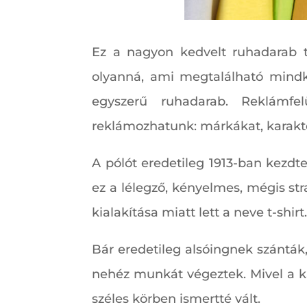
Ez a nagyon kedvelt ruhadarab tö
olyanná, ami megtalálható mindké
egyszerű ruhadarab. Reklámfel
reklámozhatunk: márkákat, karakte
A pólót eredetileg 1913-ban kezdte
ez a lélegző, kényelmes, mégis st
kialakítása miatt lett a neve t-shirt
Bár eredetileg alsóingnek szánták
nehéz munkát végeztek. Mivel a k
széles körben ismertté vált.