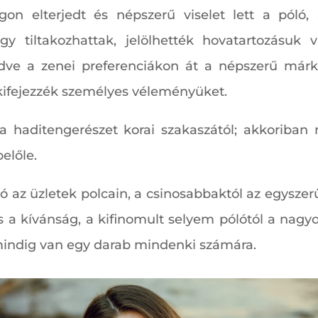
gon elterjedt és népszerű viselet lett a póló,
gy tiltakozhattak, jelölhették hovatartozásuk 
zdve a zenei preferenciákon át a népszerű márk
kifejezzék személyes véleményüket.
 haditengerészet korai szakaszától; akkoriban 
előle.
az üzletek polcain, a csinosabbaktól az egyszerűe
s a kívánság, a kifinomult selyem pólótól a nagyon 
indig van egy darab mindenki számára.