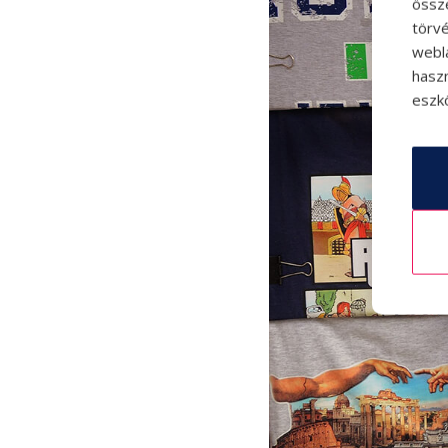
össz
törvé
webl
hasz
eszkö