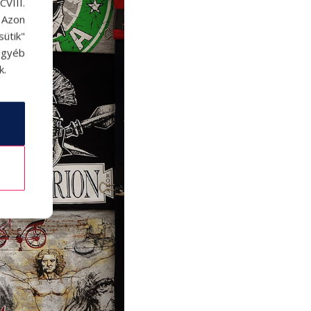
VIII.
. Azon
ütik"
egyéb
k.