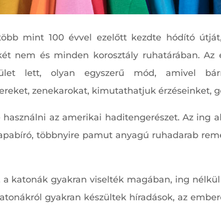
bb mint 100 évvel ezelőtt kezdte hódító útját,
t nem és minden korosztály ruhatárában. Az év
ület lett, olyan egyszerű mód, amivel bár
reket, zenekarokat, kimutathatjuk érzéseinket, g
 használni az amerikai haditengerészet. Az ing al
rapabíró, többnyire pamut anyagú ruhadarab remek
.
, a katonák gyakran viselték magában, ing nélkü
atonákról gyakran készültek híradások, az embere