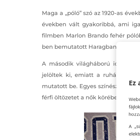
Maga a „póló” szó az 1920-as évek
években vált gyakoribbá, ami ig
filmben Marlon Brando fehér póló
ben bemutatott Haragban a világgal 
A második világháború idején a 
jelöltek ki, emiatt a ruházat is 
Ez 
mutatott be. Egyes színésznők pe
férfi öltözetet a nők körében is.
Webo
fájl
hozz
A „s
elek