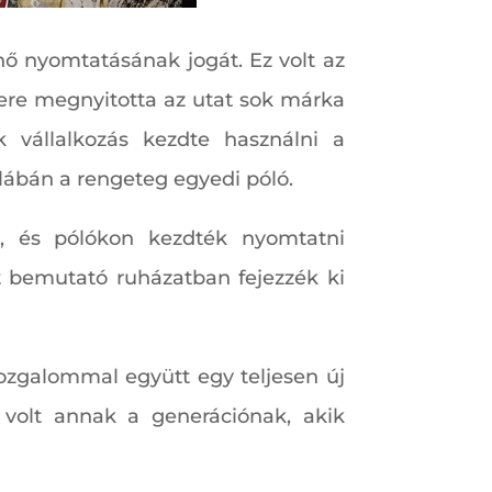
ő nyomtatásának jogát. Ez volt az
ikere megnyitotta az utat sok márka
ok vállalkozás kezdte használni a
 lábán a rengeteg egyedi póló.
t, és pólókon kezdték nyomtatni
t bemutató ruházatban fejezzék ki
mozgalommal együtt egy teljesen új
a volt annak a generációnak, akik