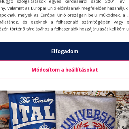
efüggő szolgáltatások egyes kérdéseiről szóló 2001. évi C
ny, valamint az Európai Unió előírásainak megfelelően használjuk
apoknak, melyek az Európai Unió országain belül működnek, a „s
nálatához, és ezeknek a felhasználó számítógépén vagy 
zén történő tárolásához a felhasználók hozzájárulását kell kérniü
Elfogadom
Módosítom a beállításokat