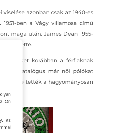
i viselése azonban csak az 1940-es
. 1951-ben a Vágy villamosa című
 vont maga után. James Dean 1955-
letévé tette.
ni, amiket korábban a férfiaknak
ös Sears katalógus már női pólókat
épszerűbbé tették a hagyományosan
olyan
az Ön
y, az
ommal