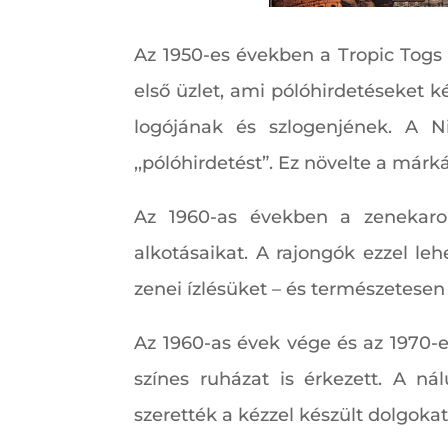
Az 1950-es években a Tropic Togs
első üzlet, ami pólóhirdetéseket k
logójának és szlogenjének. A Nik
,,pólóhirdetést”. Ez növelte a már
Az 1960-as években a zenekarok
alkotásaikat. A rajongók ezzel l
zenei ízlésüket – és természetesen a
Az 1960-as évek vége és az 1970-e
színes ruházat is érkezett. A ná
szerették a kézzel készült dolgokat