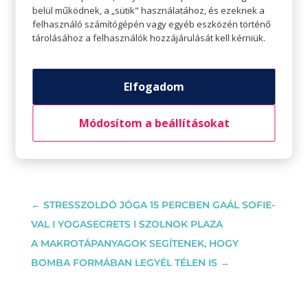
amivel segítheti az embereket. Azóta teljes
belül működnek, a „sütik" használatához, és ezeknek a
felhasználó számítógépén vagy egyéb eszközén történő
állású jógaoktatóként tevékenykedik.
tárolásához a felhasználók hozzájárulását kell kérniük.
Ha tetszik Adri videója és szívesen néznél tőle
több tartalmat, akkor kövesd őt
Instagrammon vagy Facebookon.
Elfogadom
Módosítom a beállításokat
←
STRESSZOLDÓ JÓGA 15 PERCBEN GAÁL SOFIE-
VAL I YOGASECRETS I SZOLNOK PLAZA
A MAKROTÁPANYAGOK SEGÍTENEK, HOGY
BOMBA FORMÁBAN LEGYÉL TÉLEN IS
→