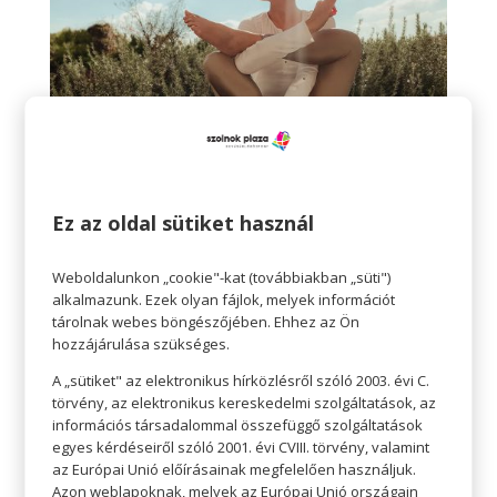
Ez az oldal sütiket használ
Bikram Jóga, Yin Jóga, HOT Pilates, gyermek-
és családi jóga, kismama, baba-mama és
hatha jóga oktató, az amaSole jóga szakmai
Weboldalunkon „cookie"-kat (továbbiakban „süti")
alkalmazunk. Ezek olyan fájlok, melyek információt
vezetője.
tárolnak webes böngészőjében. Ehhez az Ön
Adri a főiskolán külkereskedelmet, majd az
hozzájárulása szükséges.
egyetemen közgazdaságtant tanult. Ezt
A „sütiket" az elektronikus hírközlésről szóló 2003. évi C.
követően évekig sikeresen dolgozott az üzleti
törvény, az elektronikus kereskedelmi szolgáltatások, az
világban, de mindig is érezte, hogy nem itt
információs társadalommal összefüggő szolgáltatások
van a helye. 2007-ben úgy döntött, hogy
egyes kérdéseiről szóló 2001. évi CVIII. törvény, valamint
teljesen maga mögött hagyja mindezt és az
az Európai Unió előírásainak megfelelően használjuk.
energiáit olyan tevékenységben hasznosítja,
Azon weblapoknak, melyek az Európai Unió országain