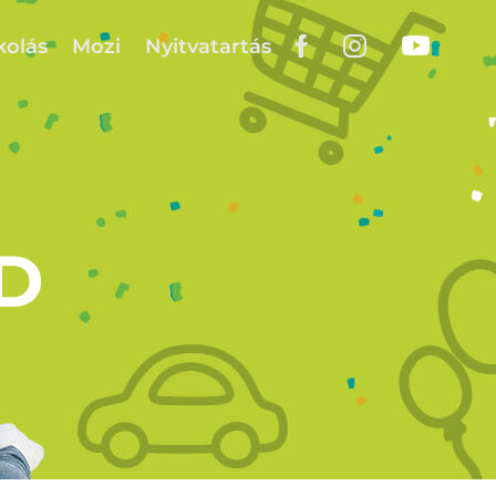
kolás
Mozi
Nyitvatartás
D