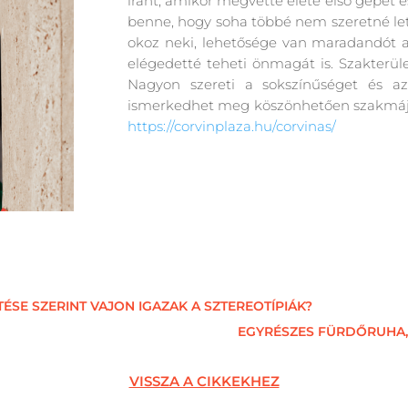
iránt, amikor megvette élete első gépét é
benne, hogy soha többé nem szeretné let
okoz neki, lehetősége van maradandót al
elégedetté teheti önmagát is. Szakterüle
Nagyon szereti a sokszínűséget és a
ismerkedhet meg köszönhetően szakmájána
https://corvinplaza.hu/corvinas/
ÉSE SZERINT VAJON IGAZAK A SZTEREOTÍPIÁK?
EGYRÉSZES FÜRDŐRUHA, T
VISSZA A CIKKEKHEZ