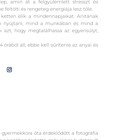
p, amin át a felgyülemlett stresszt és
feltölti és rengeteg energiája lesz tőle.
 ketten élik a mindennapjaikat. Anitának
jon nyújtani, mind a munkában és mind a
k azt, hogy megtalálhassa az egyensúlyt,
órából áll, ebbe kell sűrítenie az anyai és
 gyermekkora óta érdeklődött a fotográfia