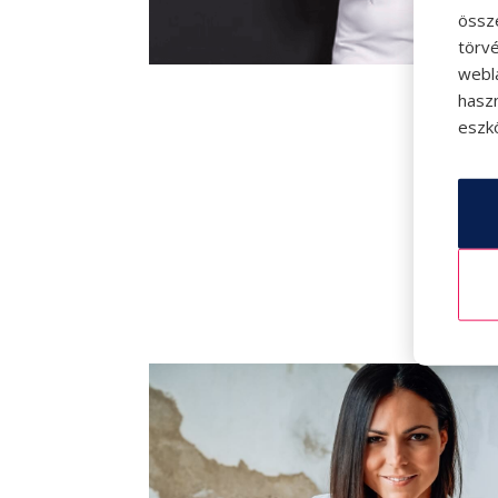
össz
törvé
webl
hasz
eszkö