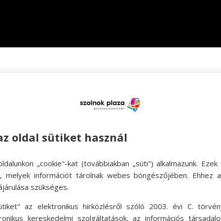
Frank Patríciáról
Több, mint 16 éve stylist-ként dolgozik,
az oldal sütiket használ
melyek keretein belül öltöztette a haza
évvel ezelőtt váltott és hasznos, önbi
hölgyeket. Segít megtalálni az önazonos
ldalunkon „cookie"-kat (továbbiakban „süti") alkalmazunk. Ezek 
amiknek minden ruhatárban ott van a he
ok, melyek információt tárolnak webes böngészőjében. Ehhez 
Friss édesanyaként, azzal szembesült,
ájárulása szükséges.
világába való visszatérés, illetve az is, 
Ezért szolgáltatásait kibővítette, ki
ütiket" az elektronikus hírközlésről szóló 2003. évi C. törvén
öltözködésükkel és megjelenésükkel hogy
tronikus kereskedelmi szolgáltatások, az információs társadal