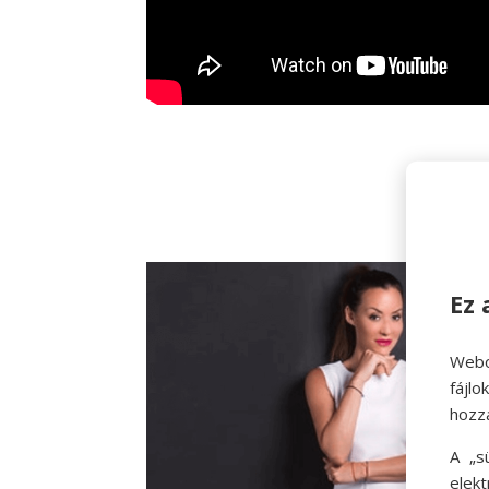
Ez 
Webo
fájl
hozz
A „s
elek