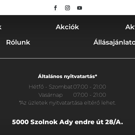
k
Akciók
Ak
Rólunk
Állásajánlat
Általános nyitvatartás*
Hétfő - Szombat
07:00 - 21:00
Vasárnap
07:00 - 21:00
*Az üzletek nyitvatartása eltérő lehet.
5000 Szolnok Ady endre út 28/A.