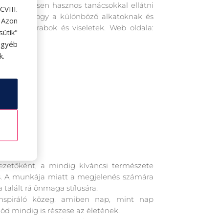
k rendszeresen hasznos tanácsokkal ellátni
VIII.
tatja be, hogy a különböző alkatoknak és
. Azon
s ruhadarabok és viseletek. Web oldala:
ütik"
egyéb
k.
ezetőként, a mindig kíváncsi természete
 is. A munkája miatt a megjelenés számára
 talált rá önmaga stílusára.
inspiráló közeg, amiben nap, mint nap
ód mindig is részese az életének.