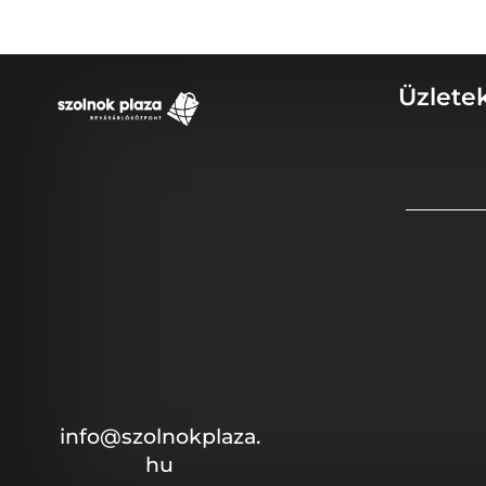
Üzlete
info@szolnokplaza.
hu