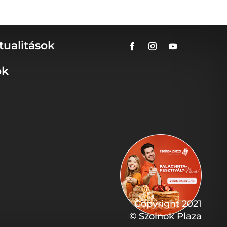
tualitások
ok
Copyright 2021
© Szolnok Plaza