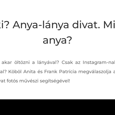
i? Anya-lánya divat. M
anya?
 akar öltözni a lányával? Csak az Instagram-n
al? Köböl Anita és Frank Patrícia megválaszolja 
vat fotós művészi segítségével!