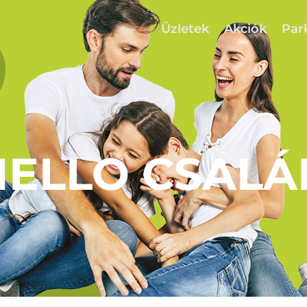
Üzletek
Akciók
Par
HELLO CSALÁ