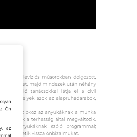
 először televíziós műsorokban dolgozott,
i hírességeket, majd mindezek után néhány
zalomnövelő tanácsokkal látja el a civil
 stílust, melyek azok az alapruhadarabok,
olyan
lye.
az Ön
 hogy gondot okoz az anyukáknak a munka
hogy a testük a terhesség által megváltozik.
fejezetten anyukáknak szóló programmal;
y, az
an nyerhetik vissza önbizalmukat.
ommal