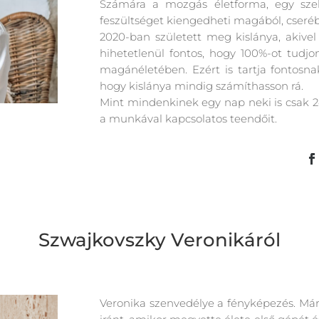
Számára a mozgás életforma, egy szele
feszültséget kiengedheti magából, cserébe 
2020-ban született meg kislánya, akivel
hihetetlenül fontos, hogy 100%-ot tud
magánéletében. Ezért is tartja fontosna
hogy kislánya mindig számíthasson rá.
Mint mindenkinek egy nap neki is csak 24 
a munkával kapcsolatos teendőit.
Szwajkovszky Veronikáról
Veronika szenvedélye a fényképezés. Már