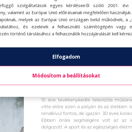
Saját social média felületein is igyekszi
efüggő szolgáltatások egyes kérdéseiről szóló 2001. évi C
követőit, outfit posztokon keresztül mu
ny, valamint az Európai Unió előírásainak megfelelően használjuk
színtípusú hölgyeknek melyek az előnyö
apoknak, melyek az Európai Unió országain belül működnek, a „s
http://stylistszolgaltatas.hu/
nálatához, és ezeknek a felhasználó számítógépén vagy 
zén történő tárolásához a felhasználók hozzájárulását kell kérniü
Elfogadom
Köböl Anitáról
Módosítom a beállításokat
10 éve tevékenykedik televíziós műsorv
vitte előre ezen a pályán és az életben
rendkívül fontos, de igazán 30 éves korára
Ebben óriási segítségére volt az az 
dolgozott. A sport és az egészséges életm