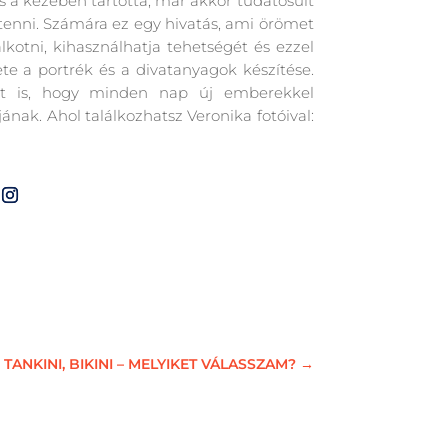
s a kezében tartotta, már akkor tudatosult
enni. Számára ez egy hivatás, ami örömet
kotni, kihasználhatja tehetségét és ezzel
te a portrék és a divatanyagok készítése.
zt is, hogy minden nap új emberekkel
k. Ahol találkozhatsz Veronika fotóival:
ANKINI, BIKINI – MELYIKET VÁLASSZAM?
→