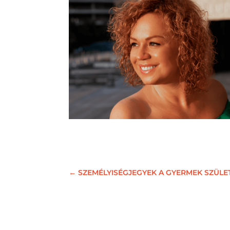
←
SZEMÉLYISÉGJEGYEK A GYERMEK SZÜLET