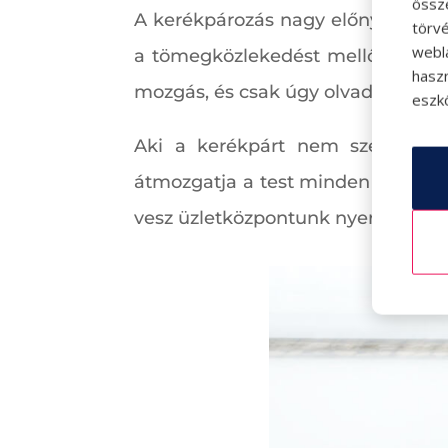
össz
A kerékpározás nagy előnye az is, 
törvé
webl
a tömegközlekedést mellőzve, bici
hasz
mozgás, és csak úgy olvadnak a kil
eszkö
Aki a kerékpárt nem szereti, be
átmozgatja a test minden fontos i
vesz üzletközpontunk nyereményját