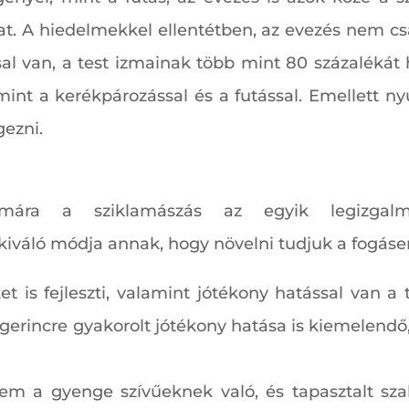
at. A hiedelmekkel ellentétben, az evezés nem csa
sal van, a test izmainak több mint 80 százalékát 
 mint a kerékpározással és a futással. Emellett n
gezni.
ára a sziklamászás az egyik legizgalma
kiváló módja annak, hogy növelni tudjuk a fogáse
t is fejleszti, valamint jótékony hatással van a 
 gerincre gyakorolt jótékony hatása is kiemelendő,
em a gyenge szívűeknek való, és tapasztalt sz