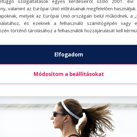
efüggő szolgáltatások egyes kérdéseiről szóló 2001. évi C
hogy a mindennapi életbe is kiválóan beilleszthe
ny, valamint az Európai Unió előírásainak megfelelően használjuk
apoknak, melyek az Európai Unió országain belül működnek, a „s
klivel utazunk, ahová csak lehet. Így szinte észr
nálatához, és ezeknek a felhasználó számítógépén vagy 
ók is.
zén történő tárolásához a felhasználók hozzájárulását kell kérniü
szerezhet egy rollert is. Ez utóbbi bárhová m
Elfogadom
zmát. Aki formás popsit szeretne, mindenképpen pr
ékában, és megnyeri a héten kisorsolt rollert.
Módosítom a beállításokat