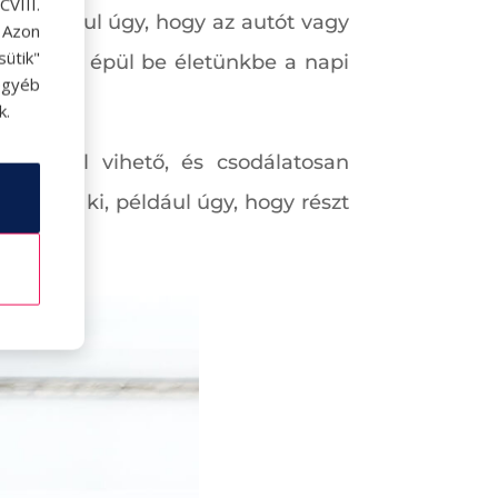
VIII.
tő, például úgy, hogy az autót vagy
. Azon
ütik"
evétlenül épül be életünkbe a napi
egyéb
k.
agunkkal vihető, és csodálatosan
óbálja ki, például úgy, hogy részt