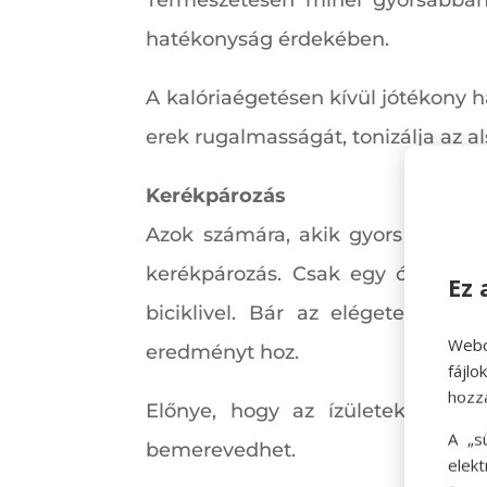
Természetesen minél gyorsabban f
hatékonyság érdekében.
A kalóriaégetésen kívül jótékony 
erek rugalmasságát, tonizálja az als
Kerékpározás
Azok számára, akik gyors tempójú
kerékpározás. Csak egy óra pedál
Ez 
biciklivel. Bár az elégetett kal
Webo
eredményt hoz.
fájl
hozz
Előnye, hogy az ízületek nem t
A „s
bemerevedhet.
elek