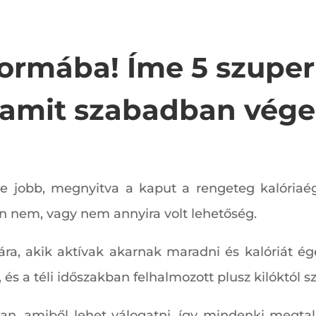
rmába! Íme 5 szuper 
, amit szabadban vége
yre jobb, megnyitva a kaput a rengeteg kalóriaég
 nem, vagy nem annyira volt lehetőség.
ra, akik aktívak akarnak maradni és kalóriát ég
és a téli időszakban felhalmozott plusz kilóktól
an, amiből lehet válogatni, így mindenki megta