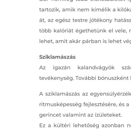
tartozik, amik nem kímélik a kilók
át, az egész testre jótékony hatás
több kalóriát égethetünk el vele,
lehet, amit akár párban is lehet vé
Sziklamászás
Az igazán kalandvágyók szám
tevékenység. További bónuszként 
A sziklamászás az egyensúlyérzéke
ritmusképesség fejlesztésére, és a
gerincet valamint az ízületeket.
Ez a kültéri lehetőség azonban n