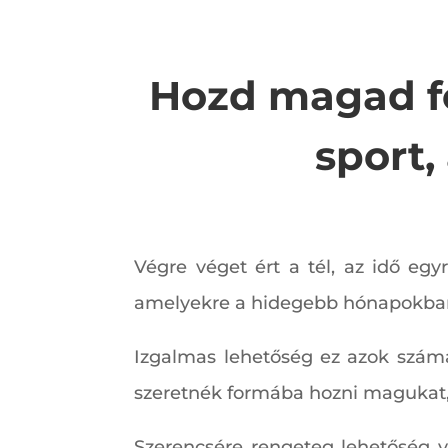
Hozd magad fo
sport
Végre véget ért a tél, az idő eg
amelyekre a hidegebb hónapokban
Izgalmas lehetőség ez azok számá
szeretnék formába hozni magukat, 
Szerencsére rengeteg lehetőség v