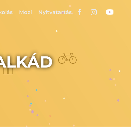
kolás
Mozi
Nyitvatartás
ALKÁD