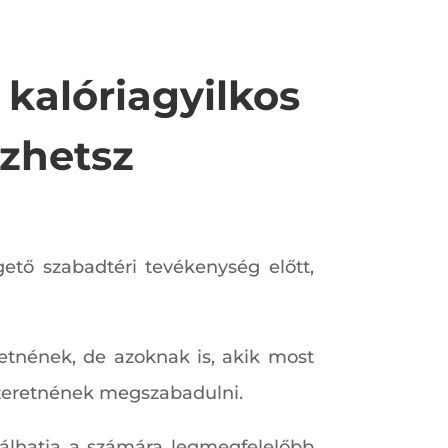
kalóriagyilkos
zhetsz
ető szabadtéri tevékenység előtt,
etnének, de azoknak is, akik most
 szeretnének megszabadulni.
lálhatja a számára legmegfelelőbb