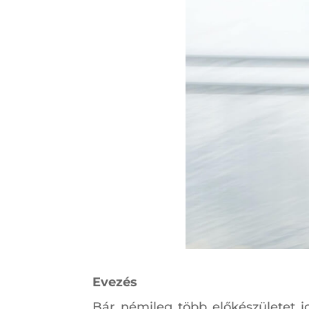
Evezés
Bár némileg több előkészületet i