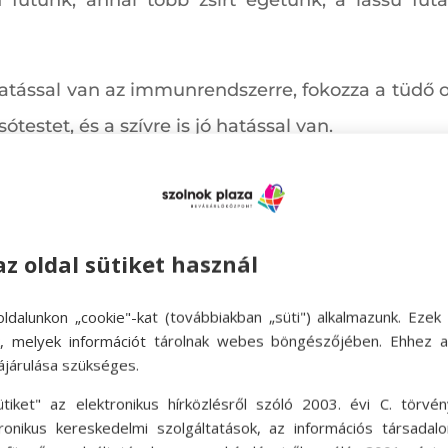
utunk, annál több zsírt égetünk, a lassú futást
hatással van az immunrendszerre, fokozza a tüdő o
ótestet, és a szívre is jó hatással van.
 tevékenységet keresnek, ami a kalóriákat is jól
ozás rengeteg kalóriát éget el, ráadásul egy 
az oldal sütiket használ
ória mennyisége a súlyunktól és az intenzitásu
ldalunkon „cookie"-kat (továbbiakban „süti") alkalmazunk. Ezek 
ok, melyek információt tárolnak webes böngészőjében. Ehhez 
ájárulása szükséges.
erhelődnek annyira, mint a futásnál, hátrány
ütiket" az elektronikus hírközlésről szóló 2003. évi C. törvén
tronikus kereskedelmi szolgáltatások, az információs társadal