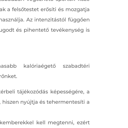
k a felsőtestet erősíti és mozgatja
használja. Az intenzitástól függően
yugodt és pihentető tevékenység is
sabb kalóriaégető szabadtéri
rőnket.
térbeli tájékozódás képességére, a
 hiszen nyújtja és tehermentesíti a
akemberekkel kell megtenni, ezért