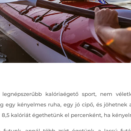
 legnépszerűbb kalóriaégető sport, nem vélet
ég egy kényelmes ruha, egy jó cipő, és jöhetnek 
 8,5 kalóriát égethetünk el percenként, ha kén