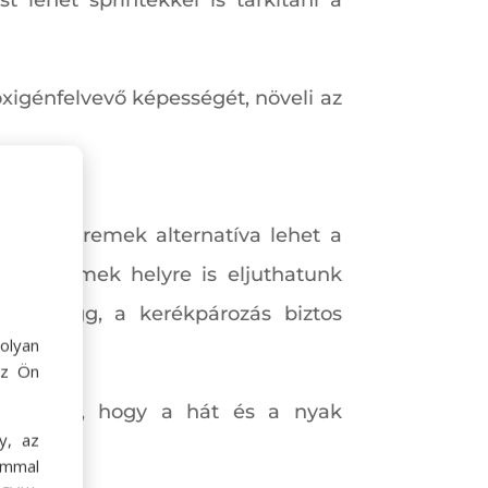
 lehet sprintekkel is tarkítani a
xigénfelvevő képességét, növeli az
 égeti, remek alternatíva lehet a
csomó remek helyre is eljuthatunk
nktól függ, a kerékpározás biztos
olyan
az Ön
a viszont, hogy a hát és a nyak
y, az
ommal