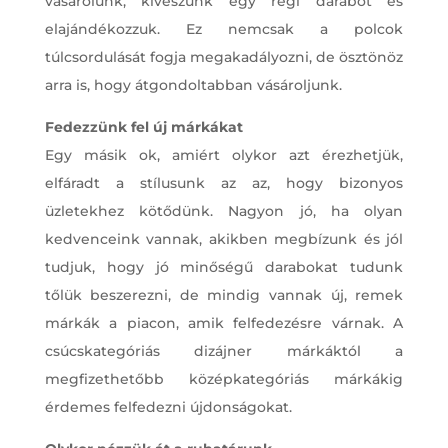
vásárolunk, kiveszünk egy régi darabot és
elajándékozzuk. Ez nemcsak a polcok
túlcsordulását fogja megakadályozni, de ösztönöz
arra is, hogy átgondoltabban vásároljunk.
Fedezzünk fel új márkákat
Egy másik ok, amiért olykor azt érezhetjük,
elfáradt a stílusunk az az, hogy bizonyos
üzletekhez kötődünk. Nagyon jó, ha olyan
kedvenceink vannak, akikben megbízunk és jól
tudjuk, hogy jó minőségű darabokat tudunk
tőlük beszerezni, de mindig vannak új, remek
márkák a piacon, amik felfedezésre várnak. A
csúcskategóriás dizájner márkáktól a
megfizethetőbb középkategóriás márkákig
érdemes felfedezni újdonságokat.