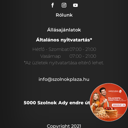
Rólunk
Állásajánlatok
Általános nyitvatartás*
Hétfő - Szombat
07:00 - 21:00
Vasárnap
07:00 - 21:00
*Az üzletek nyitvatartása eltérő lehet.
info@szolnokplaza.hu
5000 Szolnok Ady endre út 28/A.
Copyright 2021