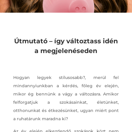
Útmutató – így változtass idén
a megjelenéseden
Hogyan legyek stílusosabb?, merül fel
mindannyiunkban a kérdés, főleg év elején,
mikor ég bennünk a vágy a változásra. Amikor
felforgatjuk a szokásainkat, életünket,
otthonunkat és étkezésünket, ugyan miért pont
a ruhatárunk maradna ki?
Az év elején elkezdendő szokások közt nem