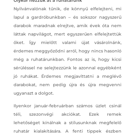
Olykor nézzük át a ruhatárunk
Nyilvánvalónak tűnik, de könnyű elfelejteni, mi
lapul a gardróbunkban – és sokszor nagyszerű
darabok maradnak elrejtve, amik évek óta nem
láttak napvilágot, mert egyszerűen elfelejtettük
őket. Így mielőtt valami újat vásárolnánk,
érdemes meggyőződni arról, hogy nincs hasonló
még a ruhatárunkban. Fontos az is, hogy kicsi
sérüléssel ne selejtezzünk le azonnal egyébként
jó ruhákat. Érdemes megjavíttatni a meglévő
darabokat, nem pedig újra és újra megvenni
ugyanazt a dolgot.
Ilyenkor január-februárban számos üzlet csinál
téli, szezonvégi akciókat. Ezek remek
lehetőséget kínálnak a stílusunknak megfelelő
ruhatár kialakítására. A fenti tippek észben