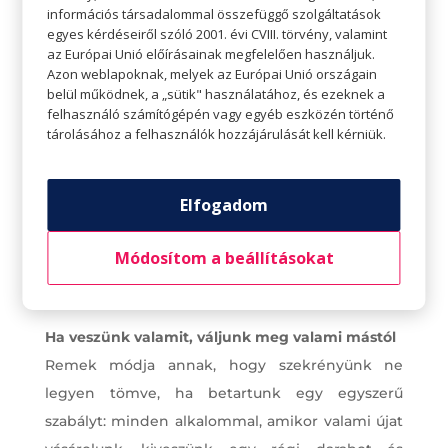
szekrényünkbe, így a legjobb, ha eltűnik.
információs társadalommal összefüggő szolgáltatások
egyes kérdéseiről szóló 2001. évi CVIII. törvény, valamint
az Európai Unió előírásainak megfelelően használjuk.
Azon weblapoknak, melyek az Európai Unió országain
belül működnek, a „sütik" használatához, és ezeknek a
felhasználó számítógépén vagy egyéb eszközén történő
tárolásához a felhasználók hozzájárulását kell kérniük.
Elfogadom
Módosítom a beállításokat
Ha veszünk valamit, váljunk meg valami mástól
Remek módja annak, hogy szekrényünk ne
legyen tömve, ha betartunk egy egyszerű
szabályt: minden alkalommal, amikor valami újat