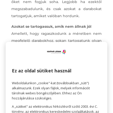
őket nem fogjuk soha. Legjobb ha ezektől
megszabadulunk, és csak azokat a darabokat
tartogatjuk, amiket valóban hordunk.
Azokat se tartogassuk, amik nem állnak jól
Amellett, hogy ragaszkodunk a méretben nem
megfelelő darabokhoz, sokan tartogatunk olyan
ruhákat is a szekrényünkben, amikről tudjuk,
hogy nem állnak jól nekünk. Gyakran szeszélyből
veszünk valamit, mert trendi, vagy mert láttuk,
hogy valaki más viseli, és úgy gondoljuk, hogy
Ez az oldal sütiket használ
nekünk is jól fog állni, de mivel egyszerűen nem
Weboldalunkon „cookie"-kat (továbbiakban „süti")
illik hozzánk, soha nem vesszük ki a szekrényből.
alkalmazunk. Ezek olyan fájlok, melyek információt
tárolnak webes böngészőjében. Ehhez az Ön
Tény, hogy ha egy ruhadarab nem tesz
hozzájárulása szükséges.
magabiztossá minket és nem kényelmes, az
A „sütiket" az elektronikus hírközlésről szóló 2003. évi C.
biztosan nem illik se a stílusunkhoz, se a
törvény, az elektronikus kereskedelmi szolgáltatások, az