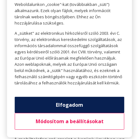
mindenre létezik egy mobil alkalmazás, a
Weboldalunkon „cookie"-kat (továbbiakban „süti")
alkalmazunk. Ezek olyan fájlok, melyek információt
legújabb, legfrissebb aktualitásokra is, és erre
tárolnak webes böngészőjében. Ehhez az Ön
szükség is van, hiszen az emberek nagy része
hozzájárulása szükséges.
mobilon keres megoldást minden adott
A „sütiket" az elektronikus hírközlésről szóló 2003. évi C.
problémájára.
törvény, az elektronikus kereskedelmi szolgáltatások, az
információs társadalommal összefüggő szolgáltatások
egyes kérdéseiről szóló 2001. évi CVIII. törvény, valamint
az Európai Unió előírásainak megfelelően használjuk.
Azon weblapoknak, melyek az Európai Unió országain
belül működnek, a „sütik" használatához, és ezeknek a
felhasználó számítógépén vagy egyéb eszközén történő
tárolásához a felhasználók hozzájárulását kell kérniük.
Elfogadom
Módosítom a beállításokat