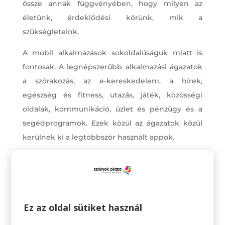
össze annak függvényében, hogy milyen az
életünk, érdeklődési körünk, mik a
szükségleteink.
A mobil alkalmazások sokoldalúságuk miatt is
fontosak. A legnépszerűbb alkalmazási ágazatok
a szórakozás, az e-kereskedelem, a hírek,
egészség és fitness, utazás, játék, közösségi
oldalak, kommunikáció, üzlet és pénzügy és a
segédprogramok. Ezek közül az ágazatok közül
kerülnek ki a legtöbbször használt appok.
Gondoljunk csak bele. Van applikáció, ami
segíthet a tájékozódásban, ha utazunk, egy
másik segítségével vásárolhatunk, bankolhatunk,
megint másik szórakoztat minket várakozás
Ez az oldal sütiket használ
közben, de természetesen ma már szinte