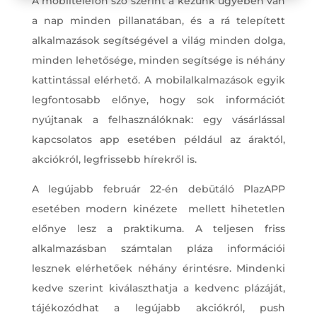
A mobiltelefon szó szerint a kezünk ügyében van
a nap minden pillanatában, és a rá telepített
alkalmazások segítségével a világ minden dolga,
minden lehetősége, minden segítsége is néhány
kattintással elérhető. A mobilalkalmazások egyik
legfontosabb előnye, hogy sok információt
nyújtanak a felhasználóknak: egy vásárlással
kapcsolatos app esetében például az áraktól,
akciókról, legfrissebb hírekről is.
A legújabb február 22-én debütáló PlazAPP
esetében modern kinézete mellett hihetetlen
előnye lesz a praktikuma. A teljesen friss
alkalmazásban számtalan pláza információi
lesznek elérhetőek néhány érintésre. Mindenki
kedve szerint kiválaszthatja a kedvenc plázáját,
tájékozódhat a legújabb akciókról, push