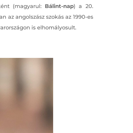
ként (magyarul:
Bálint-nap
) a 20.
ban az angolszász szokás az 1990-es
yarországon is elhomályosult.