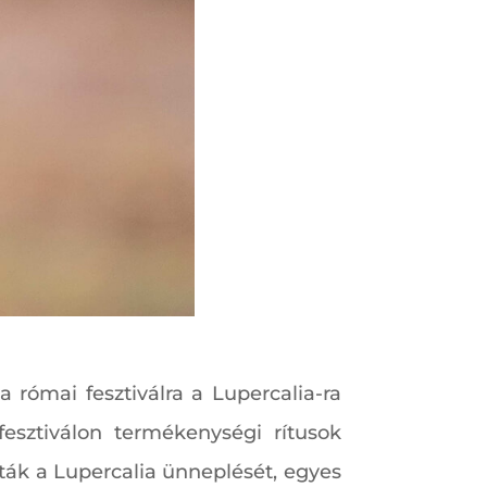
 római fesztiválra a Lupercalia-ra
fesztiválon termékenységi rítusok
ották a Lupercalia ünneplését, egyes