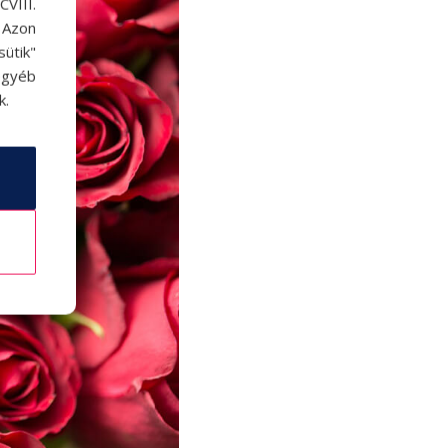
VIII.
. Azon
ütik"
egyéb
k.