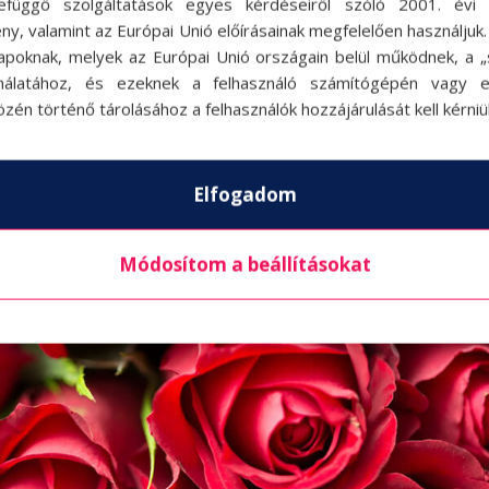
efüggő szolgáltatások egyes kérdéseiről szóló 2001. évi C
ny, valamint az Európai Unió előírásainak megfelelően használjuk
apoknak, melyek az Európai Unió országain belül működnek, a „s
nálatához, és ezeknek a felhasználó számítógépén vagy 
zén történő tárolásához a felhasználók hozzájárulását kell kérniü
Elfogadom
Módosítom a beállításokat