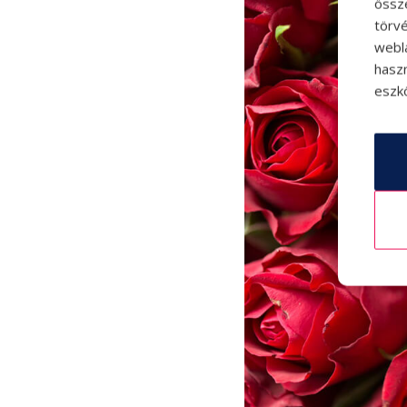
össz
törvé
webl
hasz
eszkö