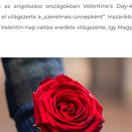
t az angolszász országokban
Valentine’s Day
-
t el világszerte a „szerelmes-ünnepként”. Hazánk
 Valentin-nap vallási eredete világszerte, így Mag