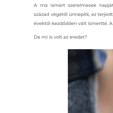
A ma ismert szerelmesek napjá
század végétől ünneplik, ez terjed
évektől kezdődően vált ismertté. A
De mi is volt az eredet?