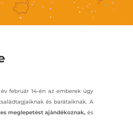
e
 év február 14-én az emberek úgy
családtagjaiknak és barátaiknak. A
ves meglepetést ajándékoznak,
és