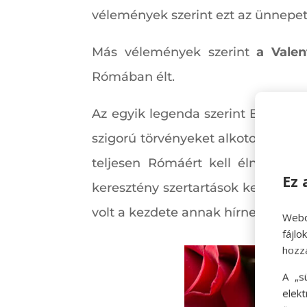
vélemények szerint ezt az ünnepet 
Más vélemények szerint
a Valen
Rómában élt.
Az egyik legenda szerint Bálint éle
szigorú törvényeket alkotott arró
teljesen Rómáért kell élniük, ez
Ez 
keresztény szertartások keretében 
volt a kezdete annak hírnevének, 
Webo
fájl
hozz
A „s
elek