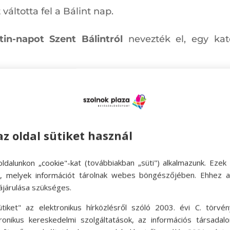
váltotta fel a Bálint nap.
tin-napot Szent Bálintról
nevezték el, egy kato
te idején sok római áttért a keresztény hitre, de 
l, hogy mit tehetnek a keresztények. Claudius úgy
ért törvényt hozott, ami megakadályozta, hogy 
az oldal sütiket használ
házasította ezeket a katonákat, és minden más sz
hogy hisz a szerelem fontosságában.
ldalunkon „cookie"-kat (továbbiakban „süti") alkalmazunk. Ezek 
ok, melyek információt tárolnak webes böngészőjében. Ehhez 
ájárulása szükséges.
ütiket" az elektronikus hírközlésről szóló 2003. évi C. törvén
tronikus kereskedelmi szolgáltatások, az információs társadal