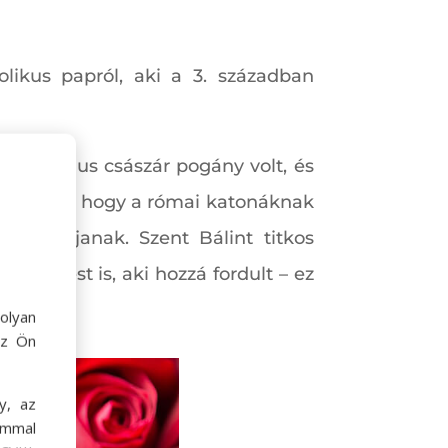
likus papról, aki a 3. században
II. Claudius császár pogány volt, és
 gondolta, hogy a római katonáknak
házasodjanak. Szent Bálint titkos
erelmest is, aki hozzá fordult – ez
olyan
az Ön
y, az
ommal