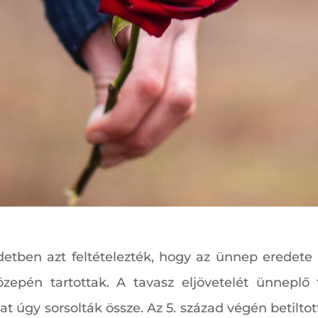
detben azt feltételezték, hogy az ünnep eredete a
özepén tartottak. A tavasz eljövetelét ünneplő 
kat úgy sorsolták össze. Az 5. század végén betilt