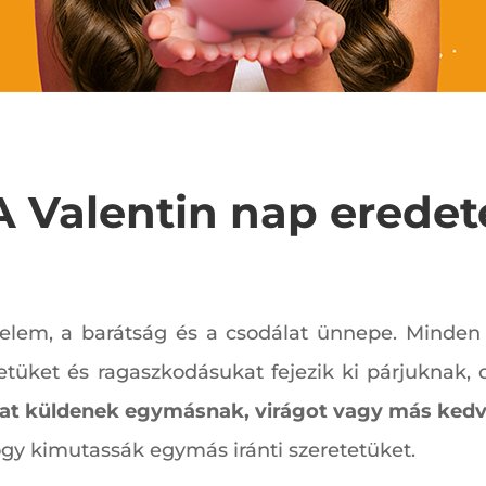
A Valentin nap eredet
relem, a barátság és a csodálat ünnepe. Minden
etüket és ragaszkodásukat fejezik ki párjuknak, 
at küldenek egymásnak, virágot vagy más ked
ogy kimutassák egymás iránti szeretetüket.