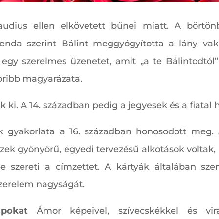
audius ellen elkövetett bűnei miatt. A börtön
enda szerint Bálint meggyógyította a lány vaks
 egy szerelmes üzenetet, amit „a te Bálintodtól” 
oribb magyarázata.
k ki. A 14. században pedig a jegyesek és a fiatal
k gyakorlata a 16. században honosodott meg. 
Ezek gyönyörű, egyedi tervezésű alkotások voltak, 
re szereti a címzettet. A kártyák általában szen
szerelem nagyságát.
apokat
Ámor képeivel, szívecskékkel és virá