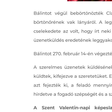
Bálintot végül bebörtönözték Cl
börtönőrének vak lányáról. A leg
cselekedete az volt, hogy írt neki
üzenetküldés eredetének leggyak
Bálintot 270. február 14-én végezté
A szerelmes üzenetek küldéséne
küldtek, kifejezve a szeretetüket. 
azt fejezték ki, a feladó mennyi
hirdetve a fogadó szépségét és a 
A Szent Valentin-napi képesl