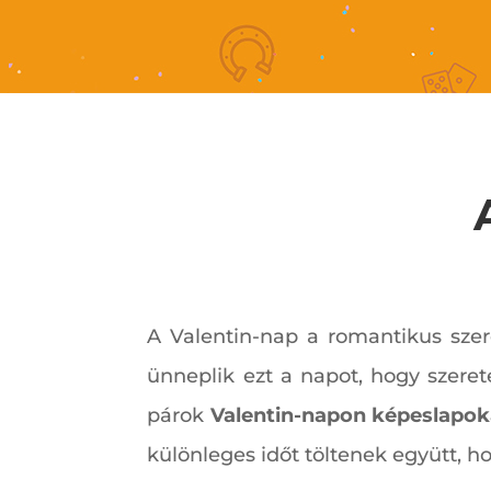
A Valentin-nap a romantikus sze
ünneplik ezt a napot, hogy szeret
párok
Valentin-napon képeslapok
különleges időt töltenek együtt, h