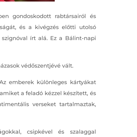
ben gondoskodott rabtársairól és
ágát, és a kivégzés előtti utolsó
szignóval írt alá. Ez a Bálint-napi
 házasok védőszentjévé vált.
Az emberek különleges kártyákat
amiket a feladó kézzel készített, és
timentális verseket tartalmaztak,
gokkal, csipkével és szalaggal