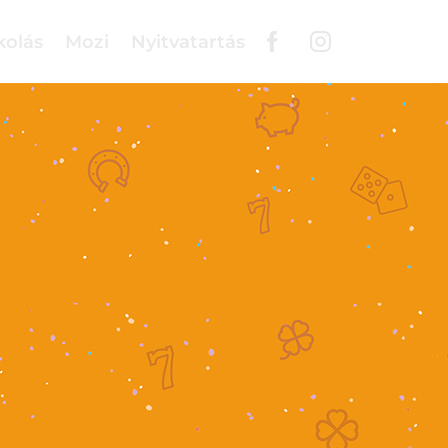
kolás
Mozi
Nyitvatartás