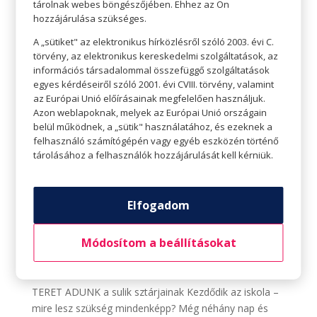
tárolnak webes böngészőjében. Ehhez az Ön
hozzájárulása szükséges.
A „sütiket" az elektronikus hírközlésről szóló 2003. évi C.
törvény, az elektronikus kereskedelmi szolgáltatások, az
információs társadalommal összefüggő szolgáltatások
egyes kérdéseiről szóló 2001. évi CVIII. törvény, valamint
az Európai Unió előírásainak megfelelően használjuk.
Azon weblapoknak, melyek az Európai Unió országain
belül működnek, a „sütik" használatához, és ezeknek a
felhasználó számítógépén vagy egyéb eszközén történő
tárolásához a felhasználók hozzájárulását kell kérniük.
Elfogadom
Kezdődik az iskola – mire lesz szükség
mindenképp
Módosítom a beállításokat
Szerző:
Gottmann József
|
aug 23, 2022
|
A sulik
sztárjainak
,
Életvitel
,
Teret adunk
TERET ADUNK a sulik sztárjainak Kezdődik az iskola –
mire lesz szükség mindenképp? Még néhány nap és