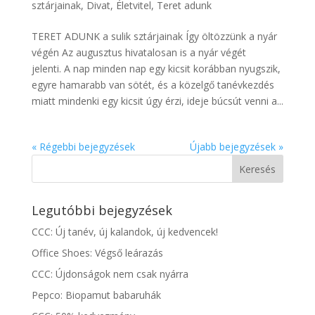
sztárjainak
,
Divat
,
Életvitel
,
Teret adunk
TERET ADUNK a sulik sztárjainak Így öltözzünk a nyár
végén Az augusztus hivatalosan is a nyár végét
jelenti. A nap minden nap egy kicsit korábban nyugszik,
egyre hamarabb van sötét, és a közelgő tanévkezdés
miatt mindenki egy kicsit úgy érzi, ideje búcsút venni a...
« Régebbi bejegyzések
Újabb bejegyzések »
Legutóbbi bejegyzések
CCC: Új tanév, új kalandok, új kedvencek!
Office Shoes: Végső leárazás
CCC: Újdonságok nem csak nyárra
Pepco: Biopamut babaruhák