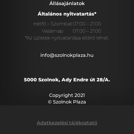
Állásajánlatok
Általános nyitvatartás*
Hétfő – Szombat
07:00 – 21:00
Vasárnap
07:00 – 21:00
*Az üzletek nyitvatartása eltérő lehet.
info@szolnokplaza.hu
5000 Szolnok, Ady Endre út 28/A.
Copyright 2021
© Szolnok Plaza
Adatkezelési tájékoztató