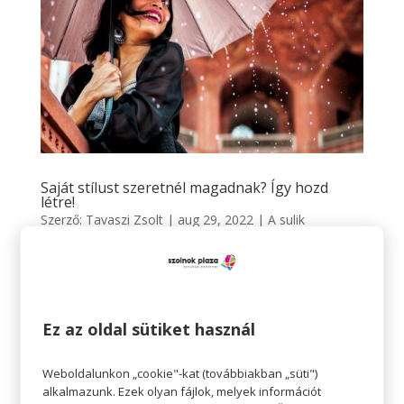
Saját stílust szeretnél magadnak? Így hozd
létre!
Szerző:
Tavaszi Zsolt
|
aug 29, 2022
|
A sulik
sztárjainak
,
Divat
,
Életvitel
,
Teret adunk
TERET ADUNK a sulik sztárjainak Saját stílust szeretnél
magadnak? Így hozd létre! A divat egy művészeti
forma, és bár ez nem is mindig tudatosul bennünk
Ez az oldal sütiket használ
igazán, kiváló módja annak, hogy kifejezzük
önmagunk. Hippi, punk, vintage – minden stílus kifejez
Weboldalunkon „cookie"-kat (továbbiakban „süti")
valamit a...
alkalmazunk. Ezek olyan fájlok, melyek információt