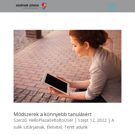
Módszerek a könnyebb tanulásért
Szerző:
HelloPlazaEeltoltoUser
|
szept 12, 2022
|
A
sulik sztárjainak
,
Életvitel
,
Teret adunk