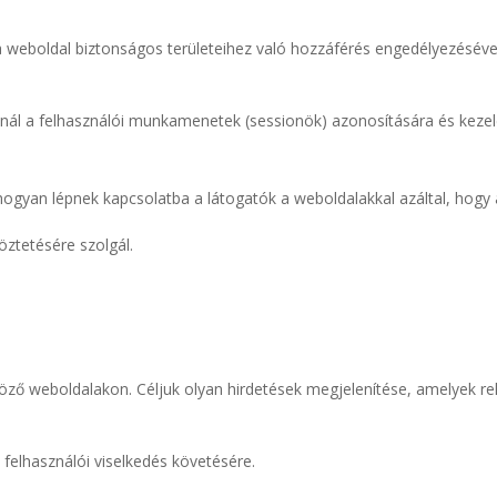
 a weboldal biztonságos területeihez való hozzáférés engedélyezésével
ál a felhasználói munkamenetek (sessionök) azonosítására és kezelés
 hogyan lépnek kapcsolatba a látogatók a weboldalakkal azáltal, hogy
öztetésére szolgál.
öző weboldalakon. Céljuk olyan hirdetések megjelenítése, amelyek re
 felhasználói viselkedés követésére.