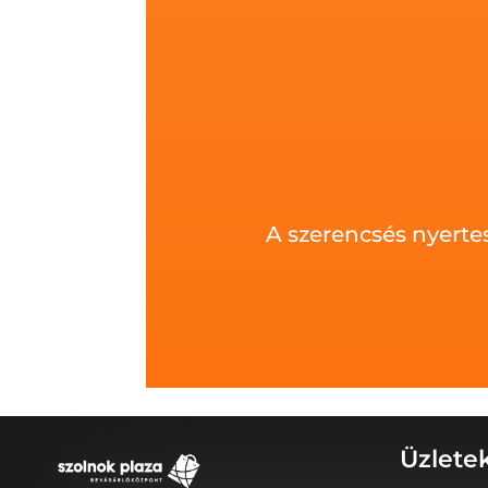
A szerencsés nyerte
Üzlete