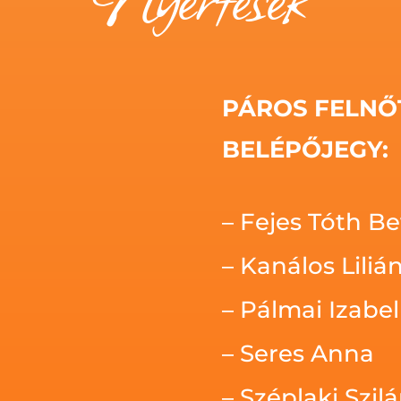
PÁROS FELNŐ
BELÉPŐJEGY:
– Fejes Tóth Be
– Kanálos Liliá
– Pálmai Izabel
– Seres Anna
– Széplaki Szil