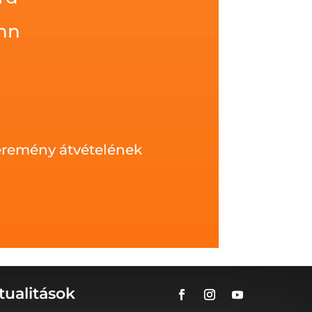
nn
yeremény átvételének
tualitások