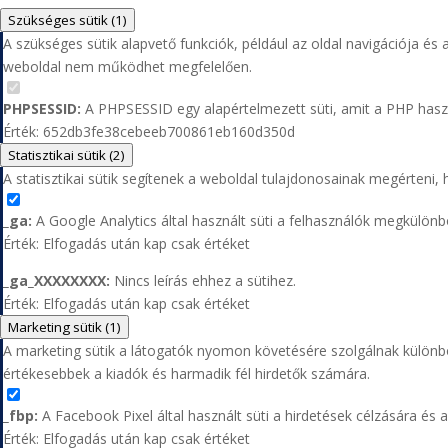
Szükséges sütik
(1)
A szükséges sütik alapvető funkciók, például az oldal navigációja és
weboldal nem működhet megfelelően.
PHPSESSID:
A PHPSESSID egy alapértelmezett süti, amit a PHP haszn
Érték: 652db3fe38cebeeb700861eb160d350d
Statisztikai sütik
(2)
A statisztikai sütik segítenek a weboldal tulajdonosainak megérteni,
_ga:
A Google Analytics által használt süti a felhasználók megkülönb
Érték: Elfogadás után kap csak értéket
_ga_XXXXXXXX:
Nincs leírás ehhez a sütihez.
Érték: Elfogadás után kap csak értéket
Marketing sütik
(1)
A marketing sütik a látogatók nyomon követésére szolgálnak különb
értékesebbek a kiadók és harmadik fél hirdetők számára.
_fbp:
A Facebook Pixel által használt süti a hirdetések célzására és a
Érték: Elfogadás után kap csak értéket