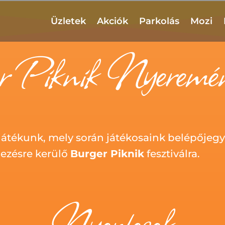
Üzletek
Akciók
Parkolás
Mozi
r Piknik Nyeremén
átékunk, mely során játékosaink belépőjegy
ezésre kerülő
Burger Piknik
fesztiválra.
Nyertesek