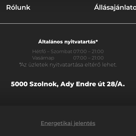
Rólunk
Állásajánlat
Általános nyitvatartás*
Hétfő – Szombat
07:00 – 21:00
Vasárnap
07:00 – 21:00
*Az üzletek nyitvatartása eltérő lehet.
5000 Szolnok, Ady Endre út 28/A.
Energetikai jelentés