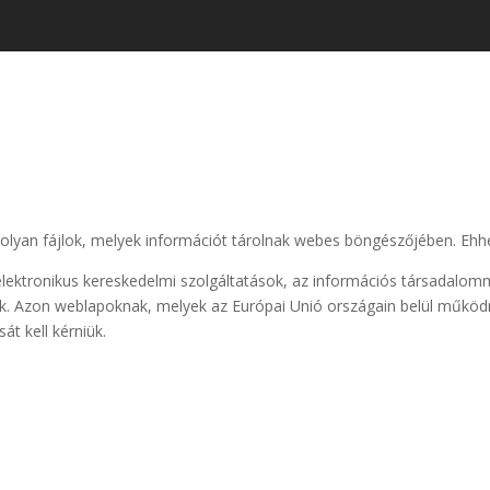
 olyan fájlok, melyek információt tárolnak webes böngészőjében. Ehh
az elektronikus kereskedelmi szolgáltatások, az információs társadalom
juk. Azon weblapoknak, melyek az Európai Unió országain belül működ
t kell kérniük.