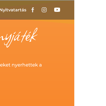
Nyitvatartás
yjáték
eket nyerhettek a