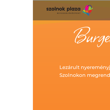
Burge
Lezárult nyereményj
Szolnokon megrend