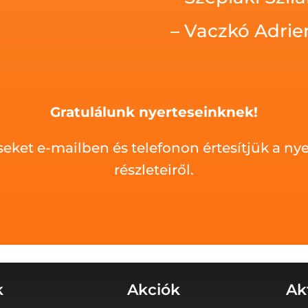
– Vaczkó Adrie
Gratulálunk nyerteseinknek!
seket e-mailben és telefonon értesítjük a n
részleteiről.
k
Akciók
Ak