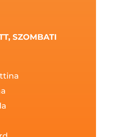
TT, SZOMBATI
ttina
na
la
árd