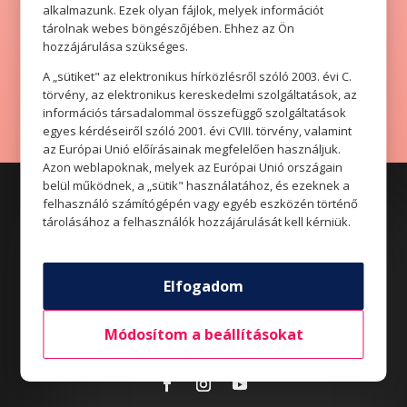
VISSZA A FŐOLDALRA
alkalmazunk. Ezek olyan fájlok, melyek információt
tárolnak webes böngészőjében. Ehhez az Ön
hozzájárulása szükséges.
A „sütiket" az elektronikus hírközlésről szóló 2003. évi C.
törvény, az elektronikus kereskedelmi szolgáltatások, az
információs társadalommal összefüggő szolgáltatások
egyes kérdéseiről szóló 2001. évi CVIII. törvény, valamint
az Európai Unió előírásainak megfelelően használjuk.
Azon weblapoknak, melyek az Európai Unió országain
belül működnek, a „sütik" használatához, és ezeknek a
felhasználó számítógépén vagy egyéb eszközén történő
tárolásához a felhasználók hozzájárulását kell kérniük.
Elfogadom
Üzletek
Akciók
Módosítom a beállításokat
Aktualitások