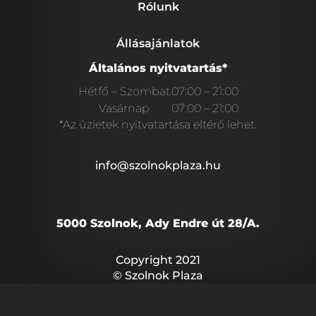
Rólunk
Állásajánlatok
Általános nyitvatartás*
Hétfő – Szombat
07:00 – 21:00
Vasárnap
07:00 – 21:00
*Az üzletek nyitvatartása eltérő lehet.
info@szolnokplaza.hu
5000 Szolnok, Ady Endre út 28/A.
Copyright 2021
© Szolnok Plaza