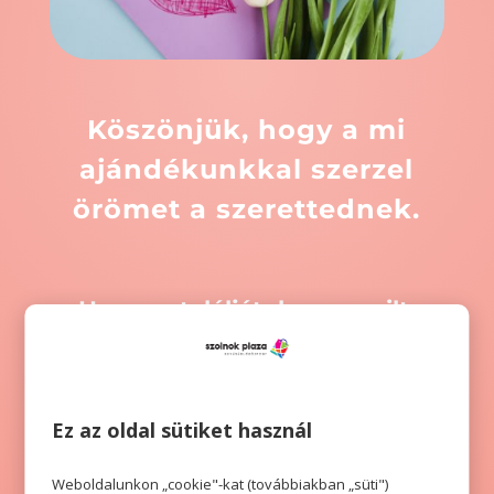
Köszönjük, hogy a mi
ajándékunkkal szerzel
örömet a szerettednek.
Ha nem találjátok az emailt,
ellenőrizzétek a spam mappát.
Ez az oldal sütiket használ
Weboldalunkon „cookie"-kat (továbbiakban „süti")