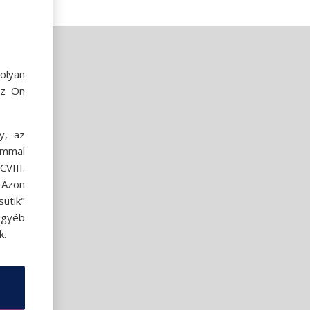
olyan
az Ön
y, az
ommal
VIII.
. Azon
ütik"
egyéb
k.