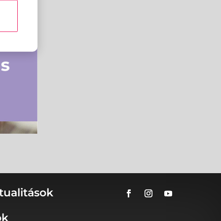
tualitások
ok