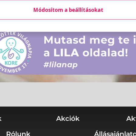
Módosítom a beállításokat
k
Akciók
Ak
Rólunk
Állásajánlat