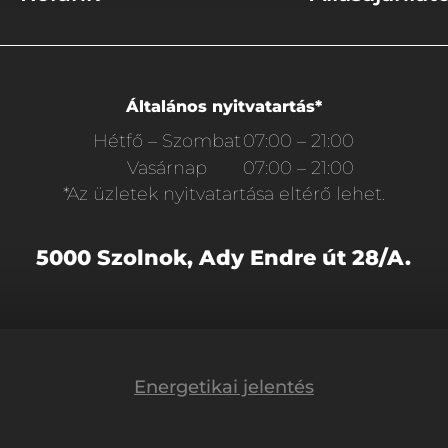
Általános nyitvatartás*
Hétfő – Szombat
07:00 – 21:00
Vasárnap
07:00 – 21:00
*Az üzletek nyitvatartása eltérő lehet.
5000 Szolnok, Ady Endre út 28/A.
Energetikai jelentés