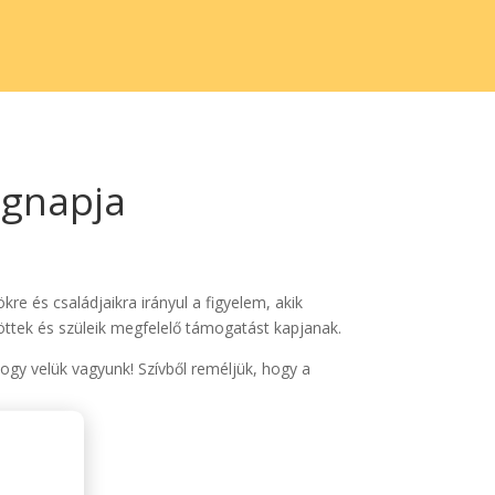
ágnapja
re és családjaikra irányul a figyelem, akik
öttek és szüleik megfelelő támogatást kapjanak.
 hogy velük vagyunk! Szívből reméljük, hogy a