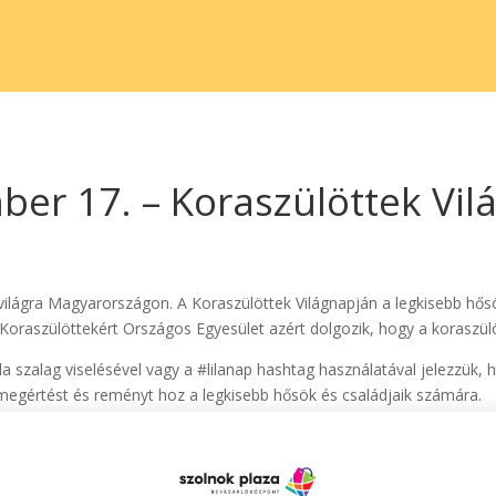
er 17. – Koraszülöttek Vil
ilágra Magyarországon. A Koraszülöttek Világnapján a legkisebb hősök
Koraszülöttekért Országos Egyesület azért dolgozik, hogy a koraszül
ila szalag viselésével vagy a #lilanap hashtag használatával jelezzük,
egértést és reményt hoz a legkisebb hősök és családjaik számára.