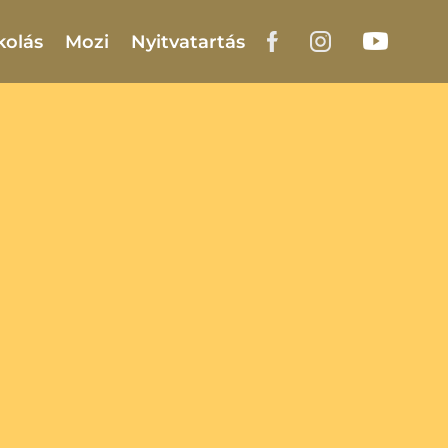
kolás
Mozi
Nyitvatartás