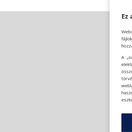
Ez 
Webo
fájl
hozz
A „s
elek
össz
törvé
webl
hasz
eszkö