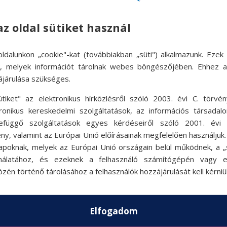
az oldal sütiket használ
ldalunkon „cookie"-kat (továbbiakban „süti") alkalmazunk. Ezek 
ok, melyek információt tárolnak webes böngészőjében. Ehhez 
ájárulása szükséges.
ütiket" az elektronikus hírközlésről szóló 2003. évi C. törvén
tronikus kereskedelmi szolgáltatások, az információs társadal
efüggő szolgáltatások egyes kérdéseiről szóló 2001. évi C
ny, valamint az Európai Unió előírásainak megfelelően használjuk
apoknak, melyek az Európai Unió országain belül működnek, a „s
nálatához, és ezeknek a felhasználó számítógépén vagy 
zén történő tárolásához a felhasználók hozzájárulását kell kérniü
Elfogadom