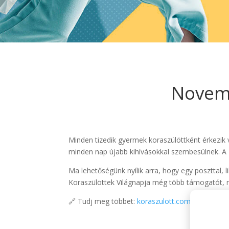
Novemb
Minden tizedik gyermek koraszülöttként érkezik v
minden nap újabb kihívásokkal szembesülnek. A 
Ma lehetőségünk nyílik arra, hogy egy poszttal, l
Koraszülöttek Világnapja még több támogatót, m
🔗 Tudj meg többet:
koraszulott.com