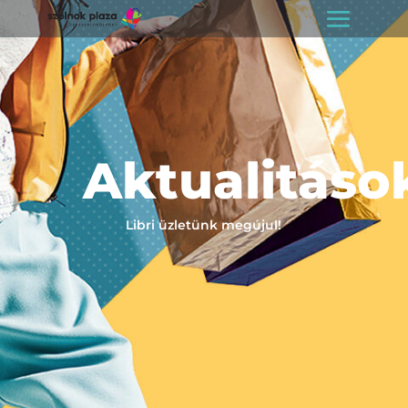
Aktualitáso
Libri üzletünk megújul!