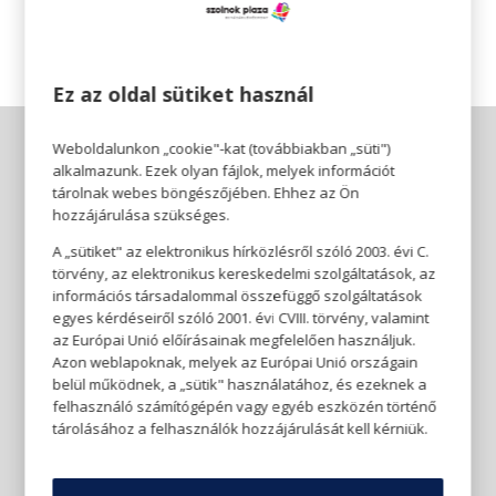
Köszönjük megértésedet és türelmedet!
Ez az oldal sütiket használ
Weboldalunkon „cookie"-kat (továbbiakban „süti")
alkalmazunk. Ezek olyan fájlok, melyek információt
tárolnak webes böngészőjében. Ehhez az Ön
hozzájárulása szükséges.
A „sütiket" az elektronikus hírközlésről szóló 2003. évi C.
törvény, az elektronikus kereskedelmi szolgáltatások, az
információs társadalommal összefüggő szolgáltatások
egyes kérdéseiről szóló 2001. évi CVIII. törvény, valamint
az Európai Unió előírásainak megfelelően használjuk.
Azon weblapoknak, melyek az Európai Unió országain
belül működnek, a „sütik" használatához, és ezeknek a
felhasználó számítógépén vagy egyéb eszközén történő
tárolásához a felhasználók hozzájárulását kell kérniük.