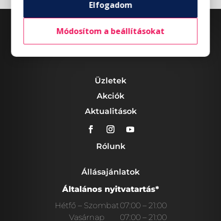
Elfogadom
Módosítom a beállításokat
Üzletek
Akciók
Aktualitások
Rólunk
Állásajánlatok
Általános nyitvatartás*
Hétfő – Szombat
07:00 – 21:00
Vasárnap
07:00 – 21:00