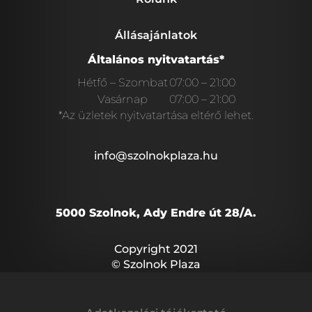
Állásajánlatok
Általános nyitvatartás*
Hétfő – Szombat
07:00 – 21:00
Vasárnap
07:00 – 21:00
*Az üzletek nyitvatartása eltérő lehet.
info@szolnokplaza.hu
5000 Szolnok, Ady Endre út 28/A.
Copyright 2021
© Szolnok Plaza