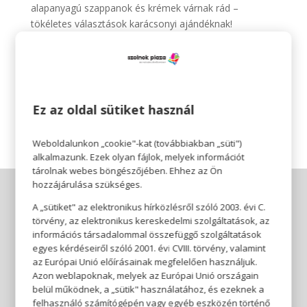
alapanyagú szappanok és krémek várnak rád –
tökéletes választások karácsonyi ajándéknak!
Nyitvatartás:
Hétfő-Szombat: 10:00-18:00
Vasárnap: 10:00-14:00
Lepd meg szeretteidet egyedi ajándékokkal!
Ez az oldal sütiket használ
Weboldalunkon „cookie"-kat (továbbiakban „süti")
alkalmazunk. Ezek olyan fájlok, melyek információt
tárolnak webes böngészőjében. Ehhez az Ön
hozzájárulása szükséges.
A „sütiket" az elektronikus hírközlésről szóló 2003. évi C.
törvény, az elektronikus kereskedelmi szolgáltatások, az
információs társadalommal összefüggő szolgáltatások
egyes kérdéseiről szóló 2001. évi CVIII. törvény, valamint
az Európai Unió előírásainak megfelelően használjuk.
Azon weblapoknak, melyek az Európai Unió országain
belül működnek, a „sütik" használatához, és ezeknek a
felhasználó számítógépén vagy egyéb eszközén történő