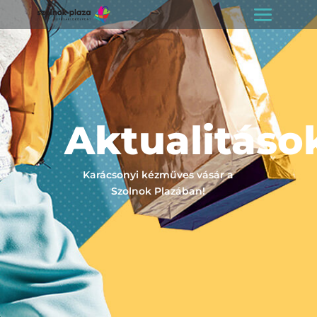
Aktualitáso
Karácsonyi kézműves vásár a
Szolnok Plazában!