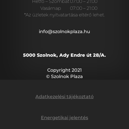
Hétfő – Szombat
07:00 – 21:00
Vasárnap
07:00 – 21:00
*Az üzletek nyitvatartása eltérő lehet.
info@szolnokplaza.hu
5000 Szolnok, Ady Endre út 28/A.
Copyright 2021
© Szolnok Plaza
Adatkezelési tájékoztató
Energetikai jelentés