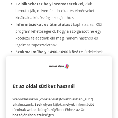
Találkozhatsz helyi szervezetekkel,
akik
bemutatják, milyen feladatokat és élményeket
kínálnak a közösségi szolgálathoz.
Információkat és útmutatást
kaphatsz az IKSZ
program lehetőségeiről, hogy a szolgálatot ne egy
kötelező feladatnak éld meg, hanem hasznos és
izgalmas tapasztalatnak!
Szakmai műhely 14:00-16:00 között:
Érdekelnek
az IKSZ keretei és adminisztrációs részletei? Vegyél
részt ezen az interaktív műhelyen, ahol szakértőktől
tudhatsz meg mindent, amire szükséged lehet.
Időpont:
2024. november 13., 10:00-16:00
Ez az oldal sütiket használ
Helyszín:
Szolnok Plaza, 5000 Szolnok, Ady Endre u.
28./A
Weboldalunkon „cookie"-kat (továbbiakban „süti")
alkalmazunk. Ezek olyan fájlok, melyek információt
Az eseményen való részvétel ingyenes, akár egyénileg,
tárolnak webes böngészőjében. Ehhez az Ön
akár csoportosan szeretnél jönni!
hozzájárulása szükséges.