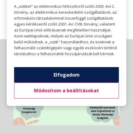
Gyere el, ismerj meg új lehetőségeket, és tedd a
A „sütiket" az elektronikus hírközlésről szóló 2003. évi C.
közösségi szolgálatot felejthetetlen élménnyé!
törvény, az elektronikus kereskedelmi szolgáltatások, az
információs társadalommal összefüggő szolgáltatások
egyes kérdéseiről szóló 2001. évi CVIII. törvény, valamint
az Európai Unió előírásainak megfelelően használjuk.
Azon weblapoknak, melyek az Európai Unió országain
belül működnek, a „sütik" használatához, és ezeknek a
felhasználó számítógépén vagy egyéb eszközén történő
tárolásához a felhasználók hozzájárulását kell kérniük.
Elfogadom
Módosítom a beállításokat