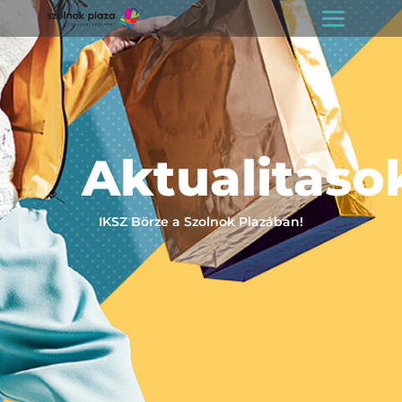
Aktualitáso
IKSZ Börze a Szolnok Plazában!