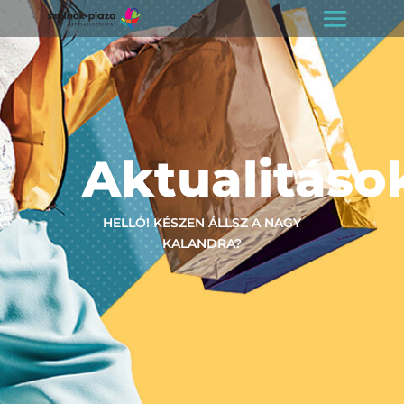
Aktualitáso
HELLÓ! KÉSZEN ÁLLSZ A NAGY
KALANDRA?