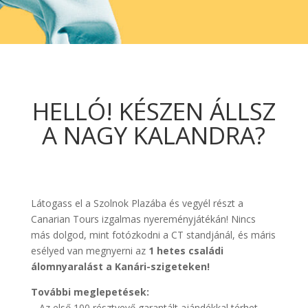
HELLÓ! KÉSZEN ÁLLSZ
A NAGY KALANDRA?
Látogass el a Szolnok Plazába és vegyél részt a
Canarian Tours izgalmas nyereményjátékán! Nincs
más dolgod, mint fotózkodni a CT standjánál, és máris
esélyed van megnyerni az
1 hetes családi
álomnyaralást a Kanári-szigeteken!
További meglepetések:
– Az első 100 résztvevő garantált ajándékkal térhet