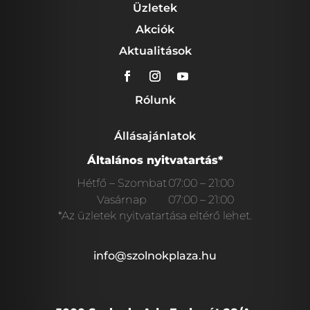
Üzletek
Akciók
Aktualitások
Rólunk
Állásajánlatok
Általános nyitvatartás*
Hétfő – Szombat
07:00 – 21:00
Vasárnap
07:00 – 21:00
*Az üzletek nyitvatartása eltérő lehet.
info@szolnokplaza.hu