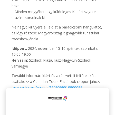
haza!
– Minden megyében egy különleges Kanári-szigeteki
utazást sorsolnak ki!
Ne hagyd ki! Gyere el, éld át a paradicsomi hangulatot,
és légy részese Magyarország legnagyobb turisztikai
roadshowjának!
Időpont:
2024. november 15-16. (péntek-szombat),
10:00-19:00
Helyszín:
Szolnok Plaza, Jász-Nagykun-Szolnok
vármegye
További információkért és a részvételi feltételekért
csatlakozz a Canarian Tours Facebook csoportjához:
facebook.com/groups/1159569010900099
A játékszabályzathoz
kattints ide
.
Találkozunk Szolnokon, november 15-én és 16-
án!