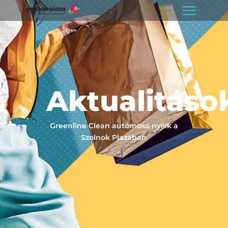
Aktualitáso
Greenline Clean autómosó nyílik a
Szolnok Plazában