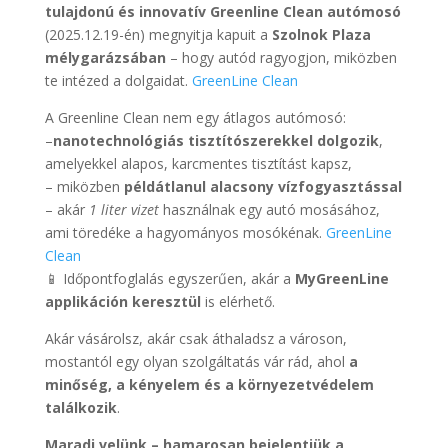
tulajdonú és innovatív Greenline Clean autómosó
(2025.12.19-én) megnyitja kapuit a
Szolnok Plaza
mélygarázsában
– hogy autód ragyogjon, miközben
te intézed a dolgaidat.
GreenLine Clean
A Greenline Clean nem egy átlagos autómosó:
–
nanotechnológiás tisztítószerekkel dolgozik
,
amelyekkel alapos, karcmentes tisztítást kapsz,
– miközben
példátlanul alacsony vízfogyasztással
– akár
1 liter vizet
használnak egy autó mosásához,
ami töredéke a hagyományos mosókénak.
GreenLine
Clean
📱 Időpontfoglalás egyszerűen, akár a
MyGreenLine
applikáción keresztül
is elérhető.
Akár vásárolsz, akár csak áthaladsz a városon,
mostantól egy olyan szolgáltatás vár rád, ahol
a
minőség, a kényelem és a környezetvédelem
találkozik
.
Maradj velünk – hamarosan bejelentjük a