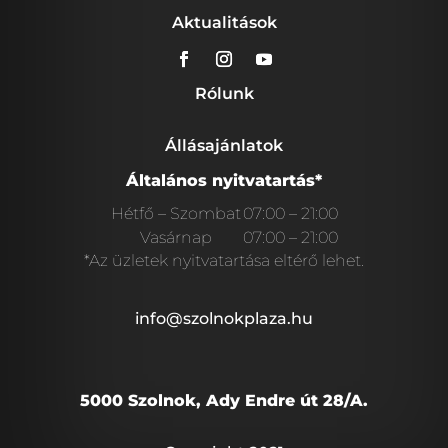
Aktualitások
Rólunk
Állásajánlatok
Általános nyitvatartás*
Hétfő – Szombat
07:00 – 21:00
Vasárnap
07:00 – 21:00
*Az üzletek nyitvatartása eltérő lehet.
info@szolnokplaza.hu
5000 Szolnok, Ady Endre út 28/A.