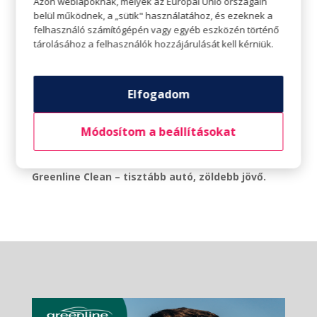
Azon weblapoknak, melyek az Európai Unió országain
belül működnek, a „sütik" használatához, és ezeknek a
Mit nyerhetsz?
felhasználó számítógépén vagy egyéb eszközén történő
1 db Greenline PRO külső-belső mosást
.
tárolásához a felhasználók hozzájárulását kell kérniük.
Ez egy
kiváló alkalom
, hogy ne csak megtapasztald
Szolnok legújabb prémium autómosóját, hanem akár
ingyenes PRO mosást is nyerj
!
Elfogadom
📅
Maradj velünk!
Hamarosan bejelentjük a nyitás
Módosítom a beállításokat
pontos dátumát, további részleteket és extra nyitási
akciókat is! 🚀
Greenline Clean – tisztább autó, zöldebb jövő.