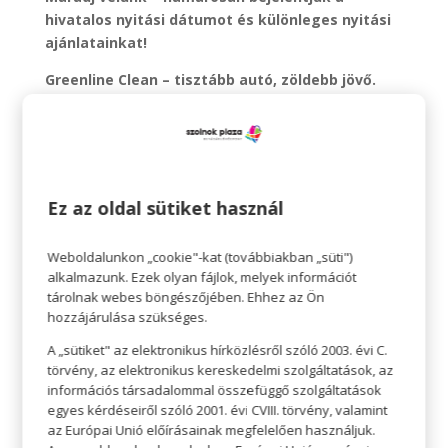
hivatalos nyitási dátumot és különleges nyitási
ajánlatainkat!
Greenline Clean – tisztább autó, zöldebb jövő.
NYEREMÉNYJÁTÉK – Greenline Autómosó Szolnok
Plaza!
Izgalmas hírünk van! A
korszerű és
Ez az oldal sütiket használ
környezettudatos Greenline Clean autómosó
hamarosan megnyitja kapuit
Szolnok Plazában
, és
Weboldalunkon „cookie"-kat (továbbiakban „süti")
ezt egy
ünnepi nyereményjátékkal
is
alkalmazunk. Ezek olyan fájlok, melyek információt
megünnepeljük!
tárolnak webes böngészőjében. Ehhez az Ön
hozzájárulása szükséges.
Hogyan vehetsz részt?
Egyszerű!
Vegyél igénybe
bármilyen mosást
a
A „sütiket" az elektronikus hírközlésről szóló 2003. évi C.
megnyitás időszakában 2025.12.10. – 2025.12.31- —
törvény, az elektronikus kereskedelmi szolgáltatások, az
akár külső, belső vagy PRO csomagot — és
információs társadalommal összefüggő szolgáltatások
egyes kérdéseiről szóló 2001. évi CVIII. törvény, valamint
automatikusan bekerülsz a
sorsolásba
! A nyertest
az Európai Unió előírásainak megfelelően használjuk.
2026.01.05-én a hivatalos oldalakon
közzétesszük.