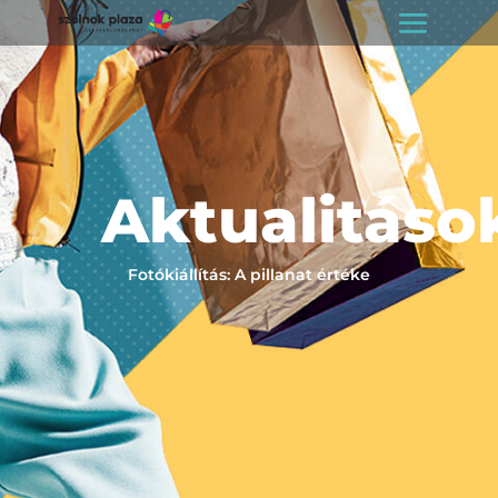
Aktualitáso
Fotókiállítás: A pillanat értéke