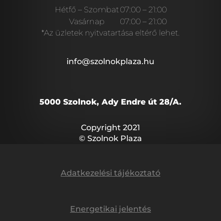
Hétfő – Szombat
07:00 – 21:00
Vasárnap
07:00 – 21:00
*Az üzletek nyitvatartása eltérő lehet.
info@szolnokplaza.hu
5000 Szolnok, Ady Endre út 28/A.
Copyright 2021
© Szolnok Plaza
Adatkezelési tájékoztató
Energetikai jelentés