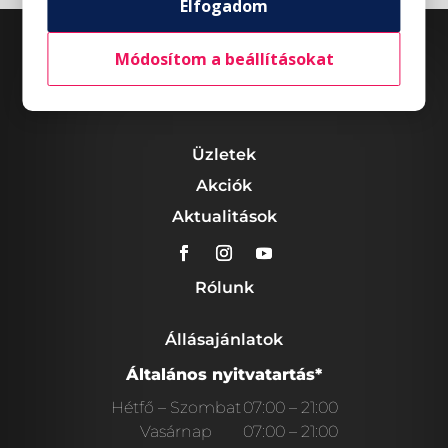
Elfogadom
Módosítom a beállításokat
Üzletek
Akciók
Aktualitások
Rólunk
Állásajánlatok
Általános nyitvatartás*
Hétfő – Szombat
07:00 – 21:00
Vasárnap
07:00 – 21:00