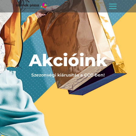
Akcióink
Szezonvégi kiárusítás a CCC-ben!