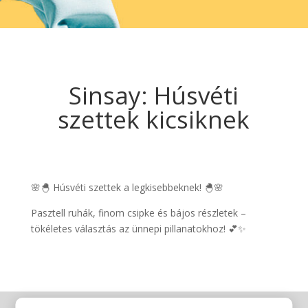
Sinsay: Húsvéti
szettek kicsiknek
🌸🐣 Húsvéti szettek a legkisebbeknek! 🐣🌸
Pasztell ruhák, finom csipke és bájos részletek –
tökéletes választás az ünnepi pillanatokhoz! 💕✨