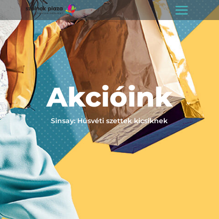
Akcióink
Sinsay: Húsvéti szettek kicsiknek