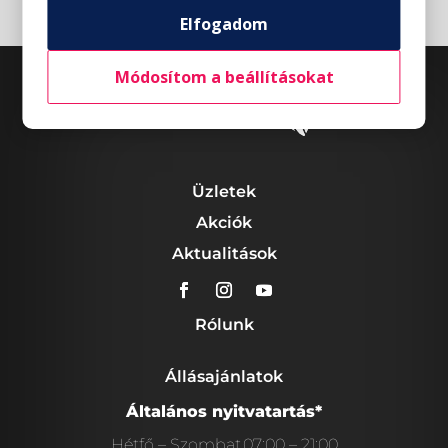
Elfogadom
Módosítom a beállításokat
Üzletek
Akciók
Aktualitások
Rólunk
Állásajánlatok
Általános nyitvatartás*
Hétfő – Szombat
07:00 – 21:00