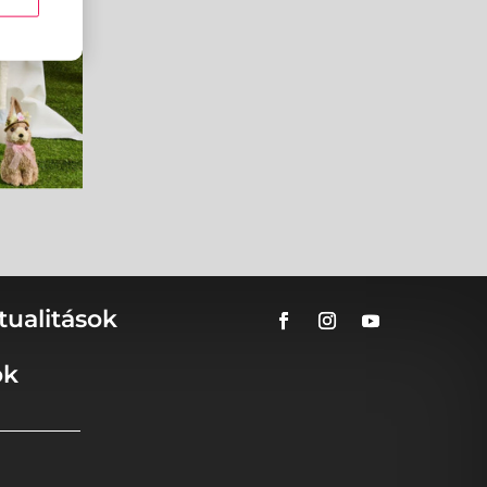
tualitások
ok