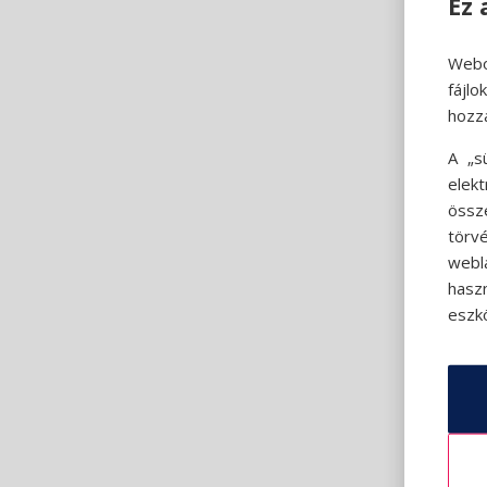
Ez 
Webo
fájl
hozz
A „s
elek
össz
törvé
webl
hasz
eszkö