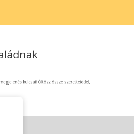
saládnak
 megjelenés kulcsai! Öltözz össze szeretteiddel,