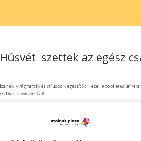
 Húsvéti szettek az egész c
lszínek, virágminták és stílusos kiegészítők – ezek a tökéletes ünnepi
lasztasz húsvétra? 🐰🎀