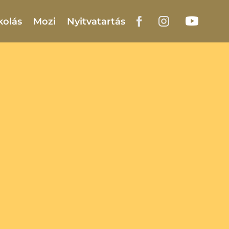
kolás
Mozi
Nyitvatartás