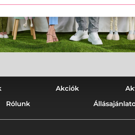
k
Akciók
Ak
Rólunk
Állásajánlat