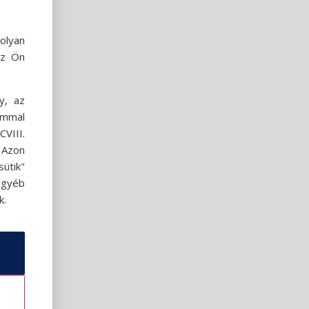
olyan
az Ön
y, az
ommal
VIII.
. Azon
ütik"
egyéb
k.