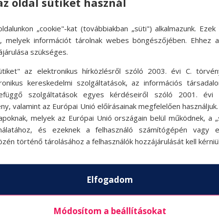
az oldal sütiket használ
ldalunkon „cookie"-kat (továbbiakban „süti") alkalmazunk. Ezek 
ok, melyek információt tárolnak webes böngészőjében. Ehhez 
ájárulása szükséges.
ütiket" az elektronikus hírközlésről szóló 2003. évi C. törvén
tronikus kereskedelmi szolgáltatások, az információs társadal
efüggő szolgáltatások egyes kérdéseiről szóló 2001. évi C
ny, valamint az Európai Unió előírásainak megfelelően használjuk
apoknak, melyek az Európai Unió országain belül működnek, a „s
nálatához, és ezeknek a felhasználó számítógépén vagy 
zén történő tárolásához a felhasználók hozzájárulását kell kérniü
Elfogadom
Módosítom a beállításokat