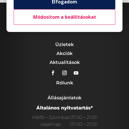
Elfogadom
Módosítom a beállításokat
Üzletek
Akciók
Aktualitások
Rólunk
Állásajánlatok
Általános nyitvatartás*
Hétfő – Szombat
07:00 – 21:00
Vasárnap
07:00 – 21:00