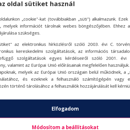
az oldal sütiket használ
ldalunkon „cookie"-kat (továbbiakban „süti") alkalmazunk. Ezek 
ok, melyek információt tárolnak webes böngészőjében. Ehhez 
ájárulása szükséges.
ütiket" az elektronikus hírközlésről szóló 2003. évi C. törvén
tronikus kereskedelmi szolgáltatások, az információs társadal
efüggő szolgáltatások egyes kérdéseiről szóló 2001. évi C
ny, valamint az Európai Unió előírásainak megfelelően használjuk
apoknak, melyek az Európai Unió országain belül működnek, a „s
nálatához, és ezeknek a felhasználó számítógépén vagy 
zén történő tárolásához a felhasználók hozzájárulását kell kérniü
Elfogadom
Módosítom a beállításokat