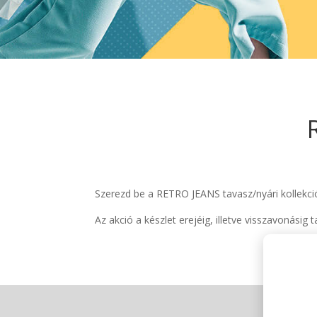
Szerezd be a RETRO JEANS tavasz/nyári kollekci
Az akció a készlet erejéig, illetve visszavonásig ta