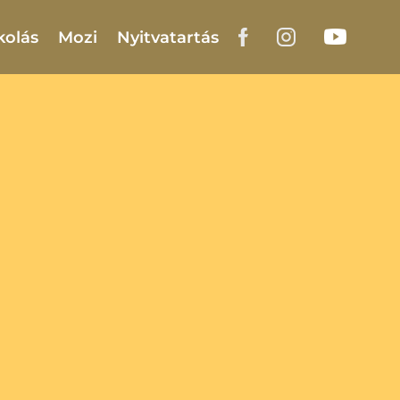
kolás
Mozi
Nyitvatartás