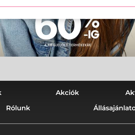
k
Akciók
Ak
Rólunk
Állásajánlat