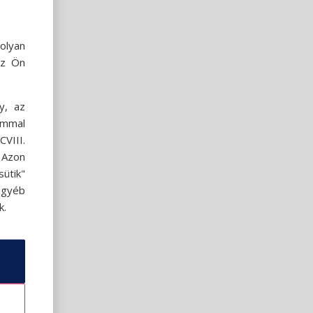
olyan
az Ön
y, az
ommal
VIII.
. Azon
ütik"
egyéb
k.