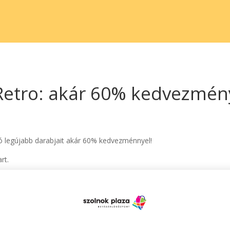
Retro: akár 60% kedvezmén
ó legújabb darabjait akár 60% kedvezménnyel!
rt.