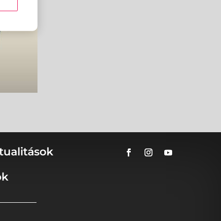
tualitások
ok