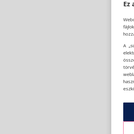
Ez 
Webo
fájl
hozz
A „s
elek
össz
törvé
webl
hasz
eszkö