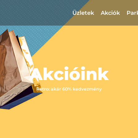
Üzletek
Akciók
Par
Akcióink
Retro: akár 60% kedvezmény