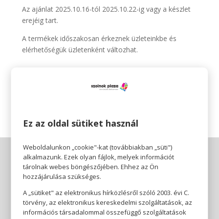
Az ajánlat 2025.10.16-tól 2025.10.22-ig vagy a készlet
erejéig tart.
A termékek időszakosan érkeznek üzleteinkbe és
elérhetőségük üzletenként változhat.
Pepco 🧡
Érezhető minőség, szerethető áron.
Ez az oldal sütiket használ
Weboldalunkon „cookie"-kat (továbbiakban „süti")
alkalmazunk. Ezek olyan fájlok, melyek információt
tárolnak webes böngészőjében. Ehhez az Ön
hozzájárulása szükséges.
A „sütiket" az elektronikus hírközlésről szóló 2003. évi C.
törvény, az elektronikus kereskedelmi szolgáltatások, az
információs társadalommal összefüggő szolgáltatások