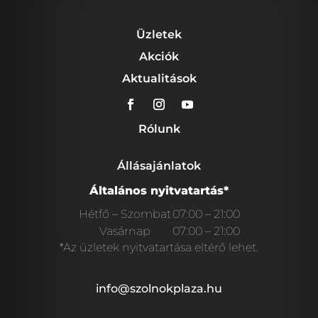
Üzletek
Akciók
Aktualitások
Rólunk
Állásajánlatok
Általános nyitvatartás*
Hétfő – Szombat
07:00 – 21:00
Vasárnap
07:00 – 21:00
*Az üzletek nyitvatartása eltérő lehet.
info@szolnokplaza.hu