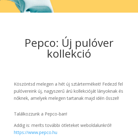
Pepco: Új pulóver
kollekció
Köszöntsd melegen a hét új sztártermékeit! Fedezd fel
pulóvereink új, nagyszerű árú kollekcióját lányoknak és
nőknek, amelyek melegen tartanak majd idén ősszel!
Találkozzunk a Pepco-ban!
Addig is: meríts további ötleteket weboldalunkról!
https://www.pepco.hu