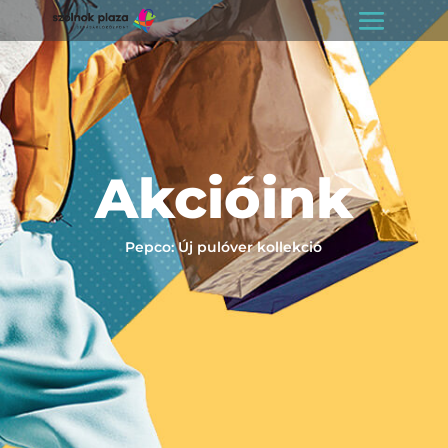
Akcióink
Pepco: Új pulóver kollekció