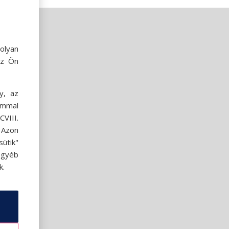
olyan
az Ön
y, az
ommal
VIII.
. Azon
ütik"
egyéb
k.