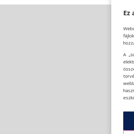
Ez 
Webo
fájl
hozz
A „s
elek
össz
törvé
webl
hasz
eszkö