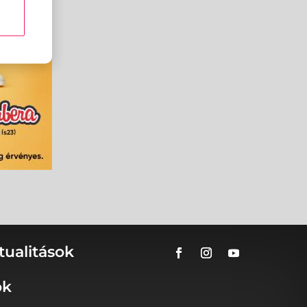
tualitások
ok