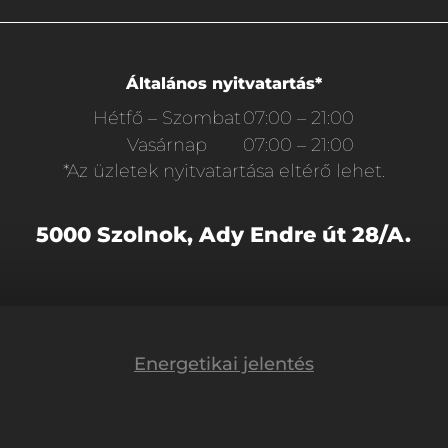
Általános nyitvatartás*
Hétfő – Szombat
07:00 – 21:00
Vasárnap
07:00 – 21:00
*Az üzletek nyitvatartása eltérő lehet.
5000 Szolnok, Ady Endre út 28/A.
Energetikai jelentés