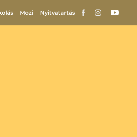
kolás
Mozi
Nyitvatartás