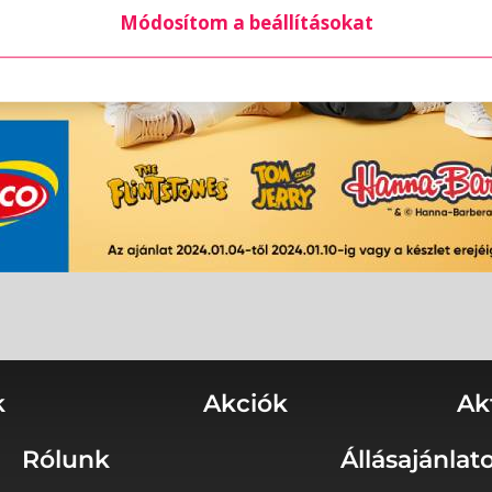
Módosítom a beállításokat
k
Akciók
Ak
Rólunk
Állásajánlat