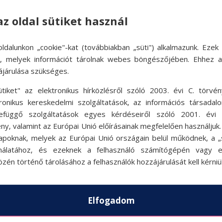
az oldal sütiket használ
ldalunkon „cookie"-kat (továbbiakban „süti") alkalmazunk. Ezek 
ok, melyek információt tárolnak webes böngészőjében. Ehhez 
ájárulása szükséges.
ütiket" az elektronikus hírközlésről szóló 2003. évi C. törvén
tronikus kereskedelmi szolgáltatások, az információs társadal
efüggő szolgáltatások egyes kérdéseiről szóló 2001. évi C
ny, valamint az Európai Unió előírásainak megfelelően használjuk
apoknak, melyek az Európai Unió országain belül működnek, a „s
nálatához, és ezeknek a felhasználó számítógépén vagy 
zén történő tárolásához a felhasználók hozzájárulását kell kérniü
Elfogadom