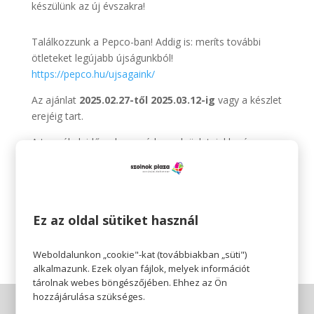
készülünk az új évszakra!
Találkozzunk a Pepco-ban! Addig is: meríts további
ötleteket legújabb újságunkból!
https://pepco.hu/ujsagaink/
Az ajánlat
2025.02.27-től 2025.03.12-ig
vagy a készlet
erejéig tart.
A termékek időszakosan érkeznek üzleteinkbe és
elérhetőségük üzletenként változhat.
Pepco 🧡
Ez az oldal sütiket használ
Érezhető minőség, szerethető áron.
Weboldalunkon „cookie"-kat (továbbiakban „süti")
alkalmazunk. Ezek olyan fájlok, melyek információt
tárolnak webes böngészőjében. Ehhez az Ön
hozzájárulása szükséges.