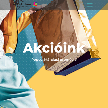
Akcióink
Pepco: Márciusi promóció