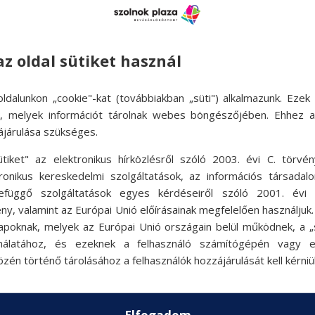
 elérhetőségük üzletenként változhat.
az oldal sütiket használ
ldalunkon „cookie"-kat (továbbiakban „süti") alkalmazunk. Ezek 
ok, melyek információt tárolnak webes böngészőjében. Ehhez 
ájárulása szükséges.
ütiket" az elektronikus hírközlésről szóló 2003. évi C. törvén
tronikus kereskedelmi szolgáltatások, az információs társadal
efüggő szolgáltatások egyes kérdéseiről szóló 2001. évi C
ny, valamint az Európai Unió előírásainak megfelelően használjuk
apoknak, melyek az Európai Unió országain belül működnek, a „s
nálatához, és ezeknek a felhasználó számítógépén vagy 
zén történő tárolásához a felhasználók hozzájárulását kell kérniü