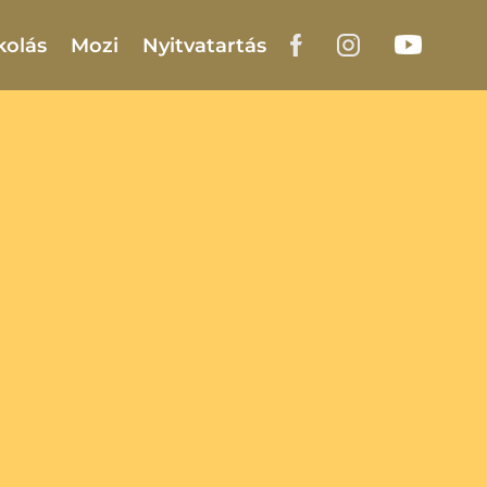
kolás
Mozi
Nyitvatartás