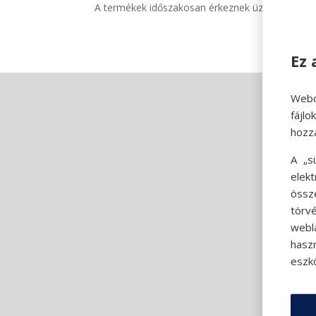
A termékek időszakosan érkeznek üzleteinkbe és
Ez 
Webo
fájl
hozz
A „s
elek
össz
törvé
webl
hasz
eszkö