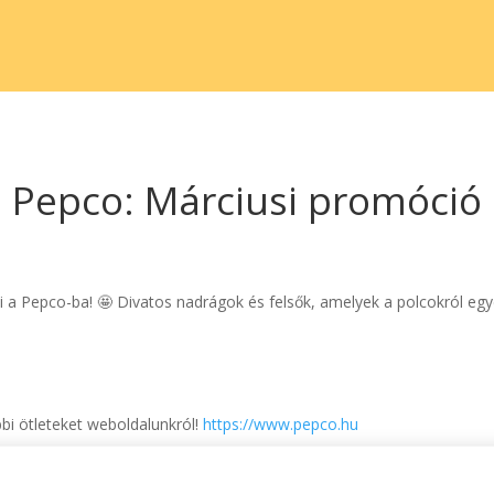
Pepco: Márciusi promóció
i a Pepco-ba! 🤩 Divatos nadrágok és felsők, amelyek a polcokról eg
bbi ötleteket weboldalunkról!
https://www.pepco.hu
szlet erejéig érvényes.