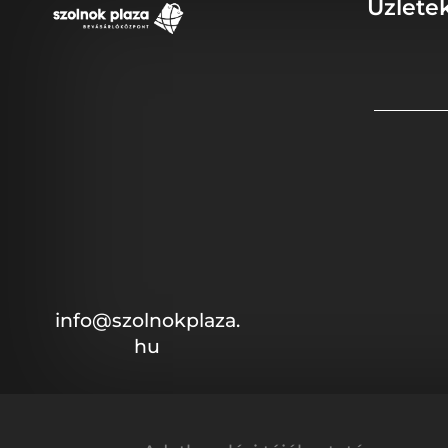
Üzlete
info@szolnokplaza.
hu