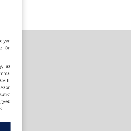
olyan
az Ön
y, az
ommal
VIII.
. Azon
ütik"
egyéb
k.