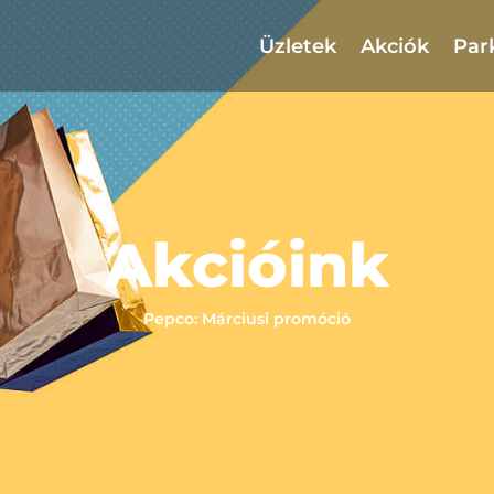
Üzletek
Akciók
Par
Akcióink
Pepco: Márciusi promóció