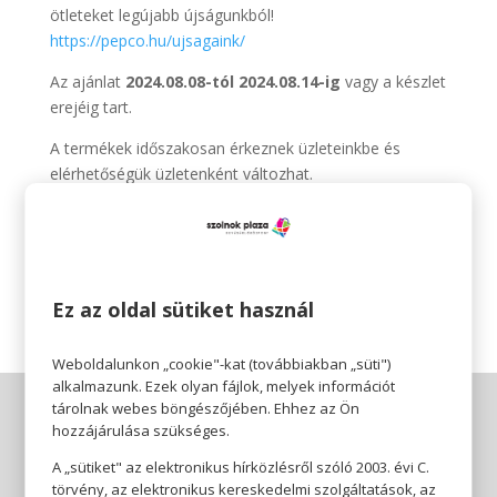
ötleteket legújabb újságunkból!
https://pepco.hu/ujsagaink/
Az ajánlat
2024.08.08-tól 2024.08.14-ig
vagy a készlet
erejéig tart.
A termékek időszakosan érkeznek üzleteinkbe és
elérhetőségük üzletenként változhat.
Pepco
Érezhető minőség, szerethető áron.
Ez az oldal sütiket használ
Weboldalunkon „cookie"-kat (továbbiakban „süti")
alkalmazunk. Ezek olyan fájlok, melyek információt
tárolnak webes böngészőjében. Ehhez az Ön
hozzájárulása szükséges.
A „sütiket" az elektronikus hírközlésről szóló 2003. évi C.
törvény, az elektronikus kereskedelmi szolgáltatások, az