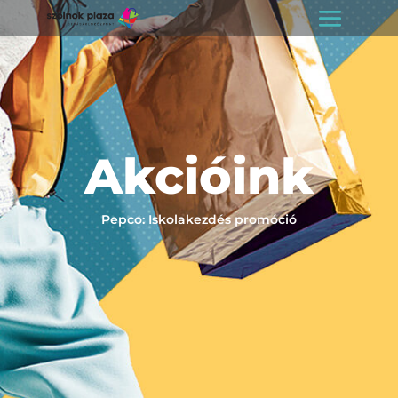
Akcióink
Pepco: Iskolakezdés promóció