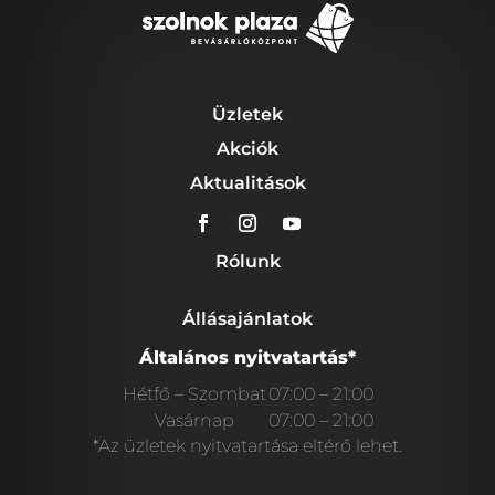
Üzletek
Akciók
Aktualitások
Rólunk
Állásajánlatok
Általános nyitvatartás*
Hétfő – Szombat
07:00 – 21:00
Vasárnap
07:00 – 21:00
*Az üzletek nyitvatartása eltérő lehet.