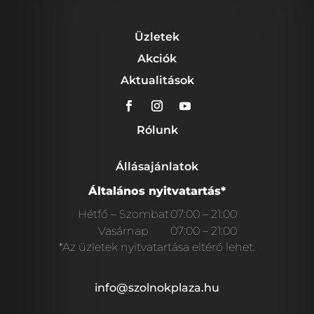
Üzletek
Akciók
Aktualitások
Rólunk
Állásajánlatok
Általános nyitvatartás*
Hétfő – Szombat
07:00 – 21:00
Vasárnap
07:00 – 21:00
*Az üzletek nyitvatartása eltérő lehet.
info@szolnokplaza.hu