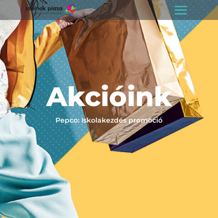
Akcióink
Pepco: Iskolakezdés promóció