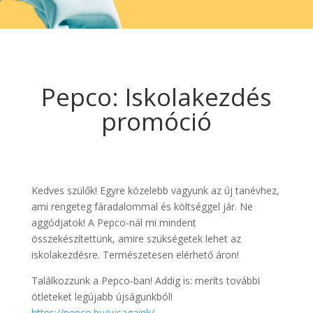
Pepco: Iskolakezdés
promóció
Kedves szülők! Egyre közelebb vagyunk az új tanévhez,
ami rengeteg fáradalommal és költséggel jár. Ne
aggódjatok! A Pepco-nál mi mindent
összekészítettünk, amire szükségetek lehet az
iskolakezdésre. Természetesen elérhető áron!
Találkozzunk a Pepco-ban! Addig is: meríts további
ötleteket legújabb újságunkból!
https://pepco.hu/ujsagaink/