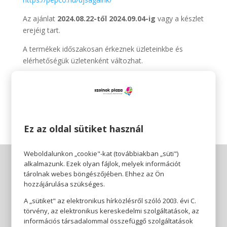
Az ajánlat
2024.08.22-től 2024.09.04-ig
vagy a készlet
erejéig tart.
A termékek időszakosan érkeznek üzleteinkbe és
elérhetőségük üzletenként változhat.
Pepco
Érezhető minőség, szerethető áron.
Ez az oldal sütiket használ
Weboldalunkon „cookie"-kat (továbbiakban „süti")
alkalmazunk. Ezek olyan fájlok, melyek információt
tárolnak webes böngészőjében. Ehhez az Ön
hozzájárulása szükséges.
A „sütiket" az elektronikus hírközlésről szóló 2003. évi C.
törvény, az elektronikus kereskedelmi szolgáltatások, az
információs társadalommal összefüggő szolgáltatások