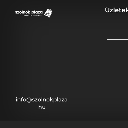
Üzlete
info@szolnokplaza.
hu