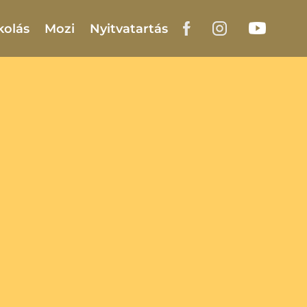
kolás
Mozi
Nyitvatartás