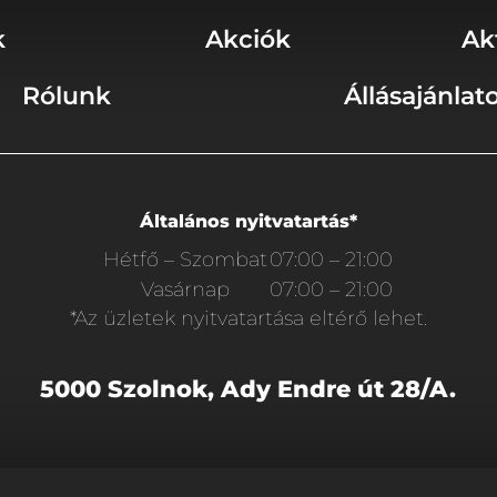
k
Akciók
Ak
Rólunk
Állásajánlat
Általános nyitvatartás*
Hétfő – Szombat
07:00 – 21:00
Vasárnap
07:00 – 21:00
*Az üzletek nyitvatartása eltérő lehet.
5000 Szolnok, Ady Endre út 28/A.