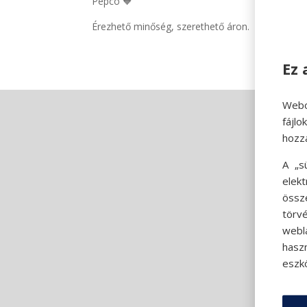
Pepco 🧡
Érezhető minőség, szerethető áron.
Ez 
Webo
fájl
hozz
A „s
elek
össz
törvé
webl
hasz
eszkö