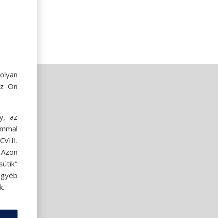
olyan
az Ön
y, az
ommal
VIII.
. Azon
ütik"
egyéb
k.