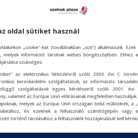
az oldal sütiket használ
ldalunkon „cookie"-kat (továbbiakban „süti") alkalmazunk. Ezek 
ok, melyek információt tárolnak webes böngészőjében. Ehhez 
ájárulása szükséges.
ütiket" az elektronikus hírközlésről szóló 2003. évi C. törvén
tronikus kereskedelmi szolgáltatások, az információs társadal
efüggő szolgáltatások egyes kérdéseiről szóló 2001. évi C
ny, valamint az Európai Unió előírásainak megfelelően használjuk
apoknak, melyek az Európai Unió országain belül működnek, a „s
nálatához, és ezeknek a felhasználó számítógépén vagy 
zén történő tárolásához a felhasználók hozzájárulását kell kérniü