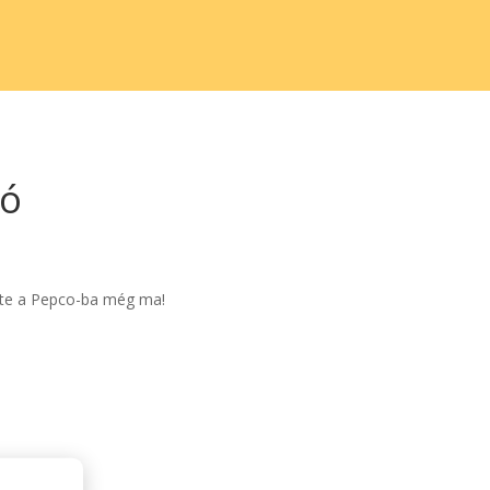
ió
 érte a Pepco-ba még ma!