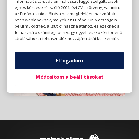
információs társadalommal összefüggő szolgáltatások
egyes kérdéseiről szóló 2001. évi CVIII. törvény, valamint
az Európai Unió előírásainak megfelelően használjuk.
Azon weblapoknak, melyek az Európai Unió országain
belül működnek, a „sütik" használatához, és ezeknek a
felhasználó számítógépén vagy egyéb eszközén történő
tárolásához a felhasználók hozzájárulását kell kérniük.
Elfogadom
Módosítom a beállításokat