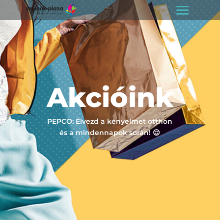
Akcióink
PEPCO: Élvezd a kényelmet otthon
és a mindennapok során! 😌