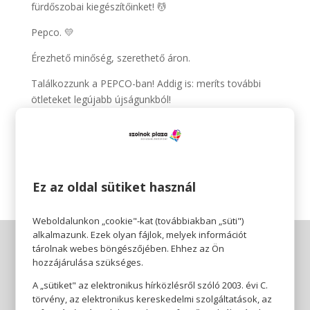
fürdőszobai kiegészítőinket! 💆‍
Pepco. 💛
Érezhető minőség, szerethető áron.
Találkozzunk a PEPCO-ban! Addig is: meríts további
ötleteket legújabb újságunkból!
https://pepco.hu/ujsagaink/
Az ajánlat 2022.06.30-tól 2022.07.20-ig, illetve a készlet
erejéig érvényes.
Ez az oldal sütiket használ
Weboldalunkon „cookie"-kat (továbbiakban „süti")
alkalmazunk. Ezek olyan fájlok, melyek információt
tárolnak webes böngészőjében. Ehhez az Ön
hozzájárulása szükséges.
A „sütiket" az elektronikus hírközlésről szóló 2003. évi C.
törvény, az elektronikus kereskedelmi szolgáltatások, az