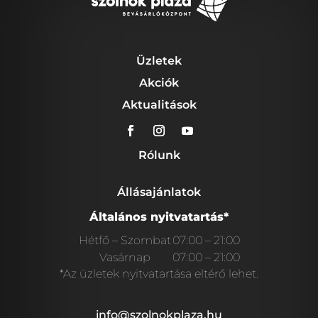
Üzletek
Akciók
Aktualitások
Rólunk
Állásajánlatok
Általános nyitvatartás*
Hétfő – Szombat
07:00 – 21:00
Vasárnap
07:00 – 21:00
*Az üzletek nyitvatartása eltérő lehet.
info@szolnokplaza.hu