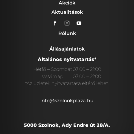
Akciók
Aktualitások
Rólunk
Állásajánlatok
Általános nyitvatartás*
Hétfő – Szombat
07:00 – 21:00
Vasárnap
07:00 – 21:00
*Az üzletek nyitvatartása eltérő lehet.
info@szolnokplaza.hu
5000 Szolnok, Ady Endre út 28/A.