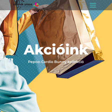
Akcióink
Pepco: Cardio Bunny kollekció