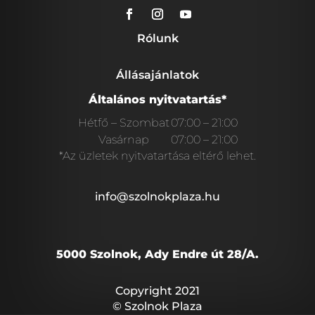
Rólunk
Állásajánlatok
Általános nyitvatartás*
Hétfő – Szombat
07:00 – 21:00
Vasárnap
07:00 – 21:00
*Az üzletek nyitvatartása eltérő lehet.
info@szolnokplaza.hu
5000 Szolnok, Ady Endre út 28/A.
Copyright 2021
© Szolnok Plaza