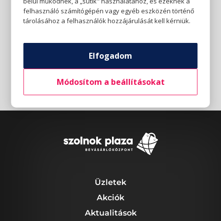
belül működnek, a „sütik" használatához, és ezeknek a
felhasználó számítógépén vagy egyéb eszközén történő
tárolásához a felhasználók hozzájárulását kell kérniük.
Elfogadom
Módosítom a beállításokat
Üzletek
Akciók
Aktualitások