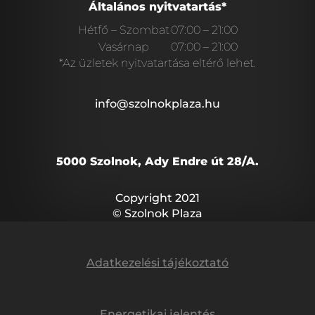
Általános nyitvatartás*
Hétfő – Szombat
07:00 – 21:00
Vasárnap
07:00 – 21:00
*Az üzletek nyitvatartása eltérő lehet.
info@szolnokplaza.hu
5000 Szolnok, Ady Endre út 28/A.
Copyright 2021
© Szolnok Plaza
Adatkezelési tájékoztató
Energetikai jelentés