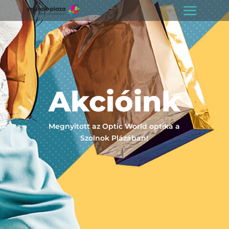
Akcióink
Megnyitott az Optic World optika a
Szolnok Plázában!