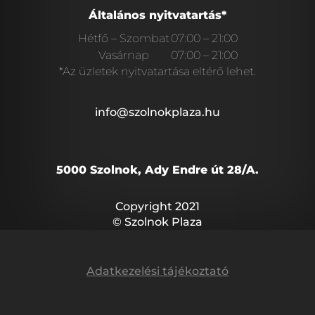
Általános nyitvatartás*
Hétfő – Szombat
07:00 – 21:00
Vasárnap
07:00 – 21:00
*Az üzletek nyitvatartása eltérő lehet.
info@szolnokplaza.hu
5000 Szolnok, Ady Endre út 28/A.
Copyright 2021
© Szolnok Plaza
Adatkezelési tájékoztató