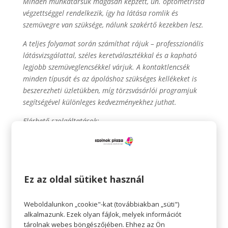
Minden munkatársuk magasan képzett, ún. optometrista
végzettséggel rendelkezik, így ha látása romlik és
szemüvegre van szüksége, nálunk szakértő kezekben lesz.
A teljes folyamat során számíthat rájuk – professzionális
látásvizsgálattal, széles keretválasztékkal és a kapható
legjobb szemüveglencsékkel várjuk. A kontaktlencsék
minden típusát és az ápoláshoz szükséges kellékeket is
beszerezheti üzletükben, míg törzsvásárlói programjuk
segítségével különleges kedvezményekhez juthat.
Elérhető szolgáltatások:
Ingyenes látásvizsgálat
Orvosi szemvizsgálat
Szemüvegkészítés
Törzsvásárlói program
Ez az oldal sütiket használ
Vállalati szűrés
Weboldalunkon „cookie"-kat (továbbiakban „süti")
alkalmazunk. Ezek olyan fájlok, melyek információt
tárolnak webes böngészőjében. Ehhez az Ön