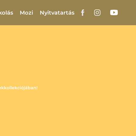
kolás
Mozi
Nyitvatartás
ekkollekciójában!