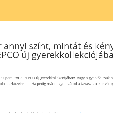
r annyi színt, mintát és k
PCO új gyerekkollekciójáb
lmes pamutot a PEPCO új gyerekkollekciójában! Vagy a gyerkőc csak ne
olai eszközeinket! Ha pedig már nagyon várod a tavaszt, akkor válog