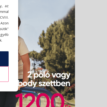
y, az
ommal
VIII.
. Azon
ütik"
egyéb
k.