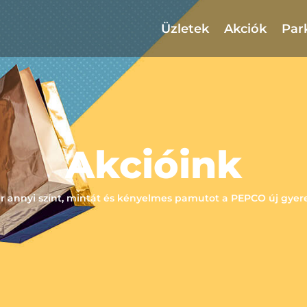
Üzletek
Akciók
Par
Akcióink
er annyi színt, mintát és kényelmes pamutot a PEPCO új gyer