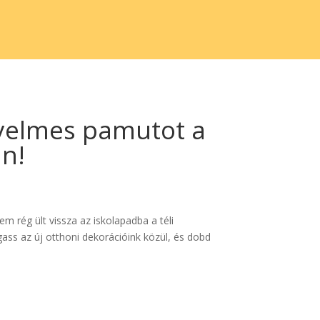
ényelmes pamutot a
an!
m rég ült vissza az iskolapadba a téli
ass az új otthoni dekorációink közül, és dobd