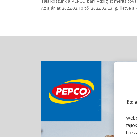
Találkozzunk a PEPCO-ban! Addig is: meríts tová
Az ajánlat 2022.02.10-től 2022.02.23-ig, illetve a
Ez 
Webo
fájl
hozz