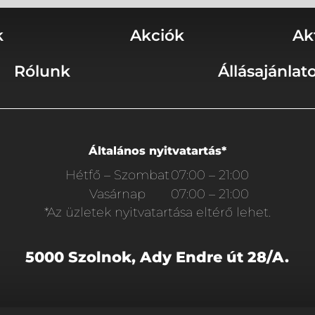
k
Akciók
Ak
Rólunk
Állásajánlat
Általános nyitvatartás*
Hétfő – Szombat
07:00 – 21:00
Vasárnap
07:00 – 21:00
*Az üzletek nyitvatartása eltérő lehet.
5000 Szolnok, Ady Endre út 28/A.