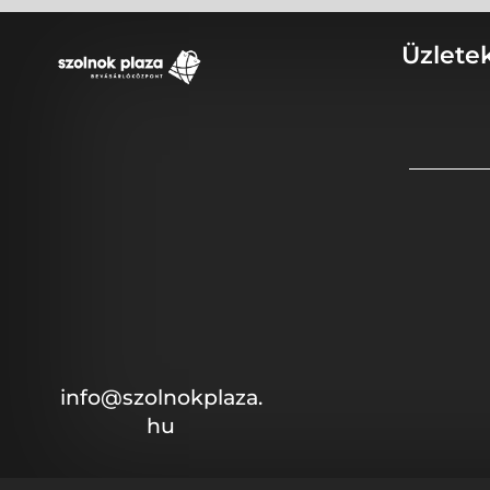
Üzlete
info@szolnokplaza.
hu