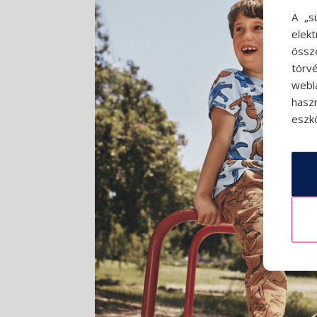
A „s
elek
össz
törvé
webl
hasz
eszkö