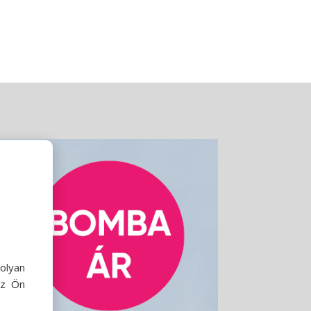
olyan
az Ön