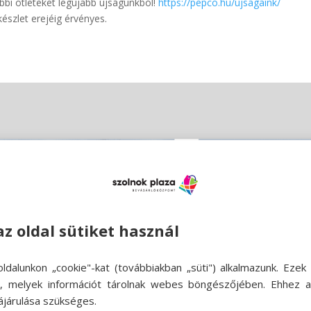
bbi ötleteket legújabb újságunkból!
https://pepco.hu/ujsagaink/
 készlet erejéig érvényes.
az oldal sütiket használ
ldalunkon „cookie"-kat (továbbiakban „süti") alkalmazunk. Ezek 
ok, melyek információt tárolnak webes böngészőjében. Ehhez 
ájárulása szükséges.