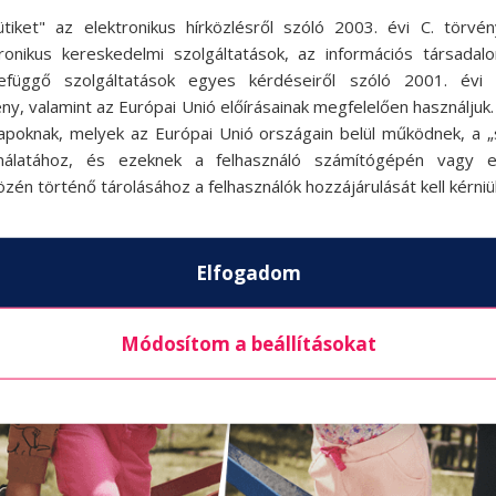
ütiket" az elektronikus hírközlésről szóló 2003. évi C. törvén
tronikus kereskedelmi szolgáltatások, az információs társadal
efüggő szolgáltatások egyes kérdéseiről szóló 2001. évi C
ny, valamint az Európai Unió előírásainak megfelelően használjuk
apoknak, melyek az Európai Unió országain belül működnek, a „s
nálatához, és ezeknek a felhasználó számítógépén vagy 
zén történő tárolásához a felhasználók hozzájárulását kell kérniü
Elfogadom
Módosítom a beállításokat