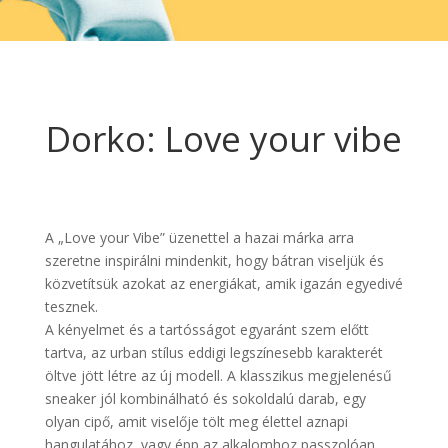
Dorko: Love your vibe
A „Love your Vibe” üzenettel a hazai márka arra
szeretne inspirálni mindenkit, hogy bátran viseljük és
közvetítsük azokat az energiákat, amik igazán egyedivé
tesznek.
A kényelmet és a tartósságot egyaránt szem előtt
tartva, az urban stílus eddigi legszínesebb karakterét
öltve jött létre az új modell. A klasszikus megjelenésű
sneaker jól kombinálható és sokoldalú darab, egy
olyan cipő, amit viselője tölt meg élettel aznapi
hangulatához, vagy épp az alkalomhoz passzolóan.