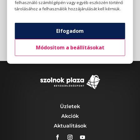
felhasználó számítógépén vagy egyéb eszközén történő
tárolásához a felhasználók hozzájárulását kell kérniük.
Elfogadom
Módosítom a beállításokat
Üzletek
Akciók
Aktualitások