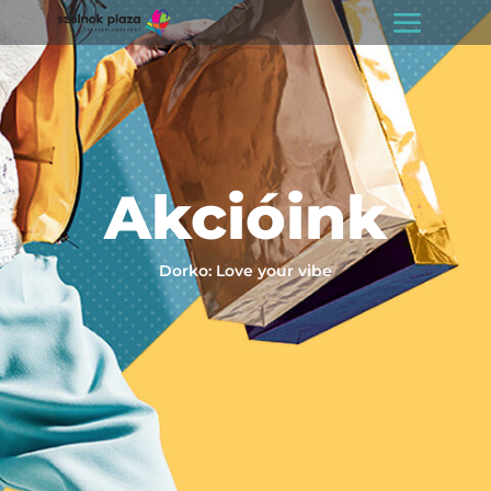
Akcióink
Dorko: Love your vibe