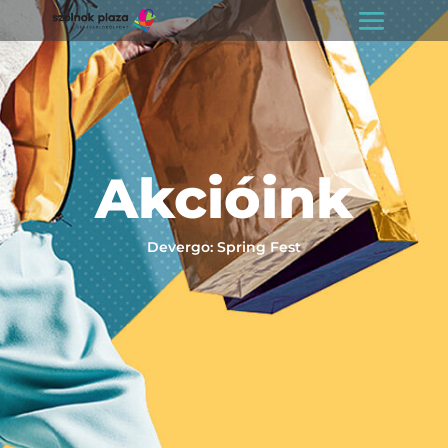
Akcióink
Devergo: Spring Fest