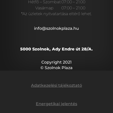
Hétfő – Szombat
07:00 – 21:00
Vasárnap
07:00 – 21:00
*Az üzletek nyitvatartása eltérő lehet.
info@szolnokplaza.hu
5000 Szolnok, Ady Endre út 28/A.
Copyright 2021
© Szolnok Plaza
Adatkezelési tájékoztató
Energetikai jelentés