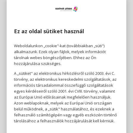
Ez az oldal sütiket használ
Weboldalunkon „cookie"-kat (továbbiakban „süti")
alkalmazunk. Ezek olyan fájlok, melyek információt
tárolnak webes böngészőjében. Ehhez az Ön
hozzájárulása szükséges.
A „sütiket" az elektronikus hírközlésről szóló 2003. évi C.
törvény, az elektronikus kereskedelmi szolgáltatások, az
információs társadalommal összefüggő szolgáltatások
egyes kérdéseiről szóló 2001. évi CVIII. törvény, valamint
az Európai Unió előírásainak megfelelően használjuk.
Azon weblapoknak, melyek az Európai Unió országain
belül működnek, a „sütik" használatához, és ezeknek a
felhasználó számítógépén vagy egyéb eszközén történő
tárolásához a felhasználók hozzájárulását kell kérniük.