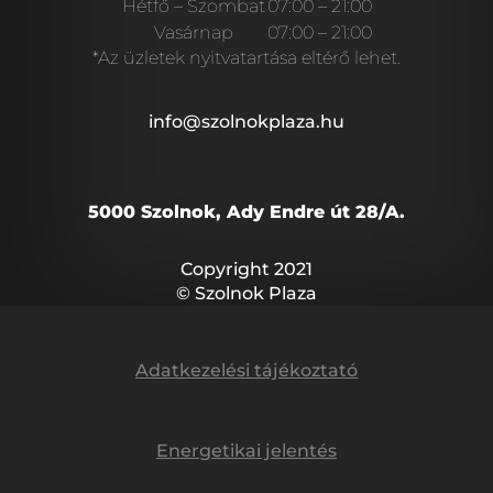
Hétfő – Szombat
07:00 – 21:00
Vasárnap
07:00 – 21:00
*Az üzletek nyitvatartása eltérő lehet.
info@szolnokplaza.hu
5000 Szolnok, Ady Endre út 28/A.
Copyright 2021
© Szolnok Plaza
Adatkezelési tájékoztató
Energetikai jelentés