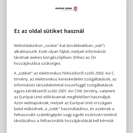
Ez az oldal sütiket használ
Weboldalunkon „cookie"-kat (továbbiakban „süti")
alkalmazunk. Ezek olyan fájlok, melyek információt
tárolnak webes böngészőjében. Ehhez az Ön
hozzájárulása szükséges.
A „sütiket" az elektronikus hírközlésről szóló 2003. évi C.
törvény, az elektronikus kereskedelmi szolgáltatások, az
információs társadalommal összefüggő szolgáltatások
egyes kérdéseiről szóló 2001. évi CVIII. törvény, valamint
az Európai Unió előírásainak megfelelően használjuk.
Azon weblapoknak, melyek az Európai Unió országain
belül működnek, a „sütik" használatához, és ezeknek a
felhasználó számítógépén vagy egyéb eszközén történő
tárolásához a felhasználók hozzájárulását kell kérniük.