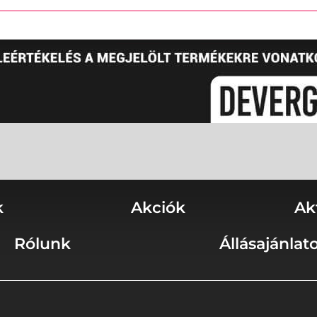
k
Akciók
Ak
Rólunk
Állásajánlat