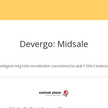
Devergo: Midsale
z eddiginél még több termékünket szerezheted be akár ❗ 50% ❗ kedvez