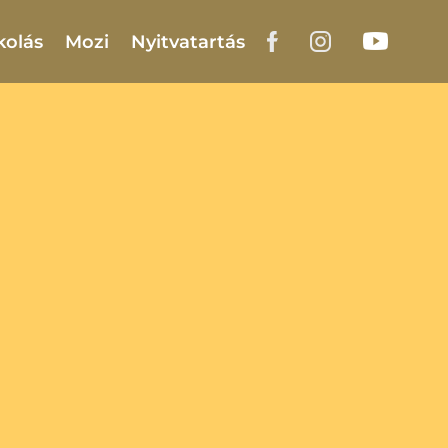
kolás
Mozi
Nyitvatartás