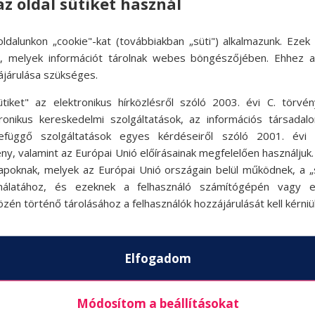
az oldal sütiket használ
ldalunkon „cookie"-kat (továbbiakban „süti") alkalmazunk. Ezek 
ok, melyek információt tárolnak webes böngészőjében. Ehhez 
ájárulása szükséges.
ütiket" az elektronikus hírközlésről szóló 2003. évi C. törvén
tronikus kereskedelmi szolgáltatások, az információs társadal
efüggő szolgáltatások egyes kérdéseiről szóló 2001. évi C
ny, valamint az Európai Unió előírásainak megfelelően használjuk
apoknak, melyek az Európai Unió országain belül működnek, a „s
nálatához, és ezeknek a felhasználó számítógépén vagy 
zén történő tárolásához a felhasználók hozzájárulását kell kérniü
Elfogadom
Módosítom a beállításokat