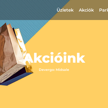
Üzletek
Akciók
Par
Akcióink
Devergo: Midsale