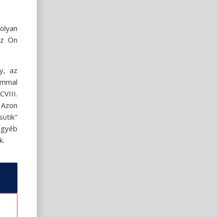
olyan
az Ön
y, az
ommal
VIII.
. Azon
ütik"
egyéb
k.