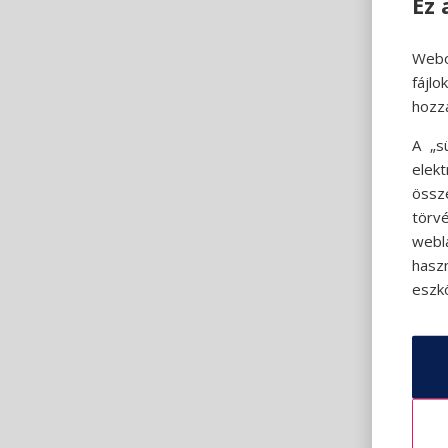
Ez 
Webo
fájl
hozz
A „s
elek
össz
törvé
webl
hasz
eszkö