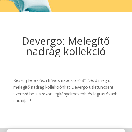
Devergo: Melegítő
nadrág kollekció
Készülj fel az őszi hűvös napokra.☂️ 🍂 Nézd meg új
melegítő nadrág kollekciónkat Devergo üzletünkben!
Szerezd be a szezon legkényelmesebb és legtartósabb
darabjait!