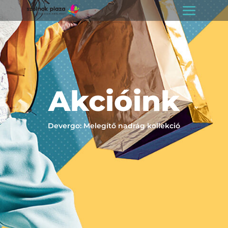
Akcióink
Devergo: Melegítő nadrág kollekció