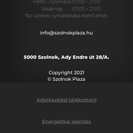
Hétfő – Szombat
07:00 – 21:00
Vasárnap
07:00 – 21:00
*Az üzletek nyitvatartása eltérő lehet.
info@szolnokplaza.hu
5000 Szolnok, Ady Endre út 28/A.
Copyright 2021
© Szolnok Plaza
Adatkezelési tájékoztató
Energetikai jelentés