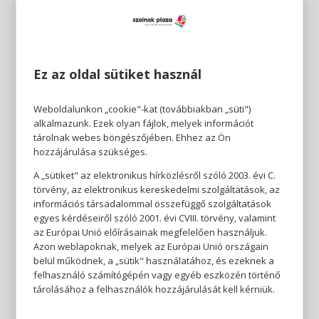
Ez az oldal sütiket használ
Weboldalunkon „cookie"-kat (továbbiakban „süti")
alkalmazunk. Ezek olyan fájlok, melyek információt
tárolnak webes böngészőjében. Ehhez az Ön
hozzájárulása szükséges.
A „sütiket" az elektronikus hírközlésről szóló 2003. évi C.
törvény, az elektronikus kereskedelmi szolgáltatások, az
információs társadalommal összefüggő szolgáltatások
egyes kérdéseiről szóló 2001. évi CVIII. törvény, valamint
az Európai Unió előírásainak megfelelően használjuk.
Azon weblapoknak, melyek az Európai Unió országain
belül működnek, a „sütik" használatához, és ezeknek a
felhasználó számítógépén vagy egyéb eszközén történő
tárolásához a felhasználók hozzájárulását kell kérniük.