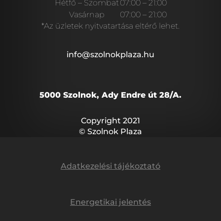
Hétfő – Szombat
07:00 – 21:00
Vasárnap
07:00 – 21:00
*Az üzletek nyitvatartása eltérő lehet.
info@szolnokplaza.hu
5000 Szolnok, Ady Endre út 28/A.
Copyright 2021
© Szolnok Plaza
Adatkezelési tájékoztató
Energetikai jelentés