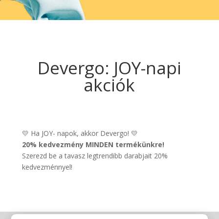
Devergo: JOY-napi
akciók
💛 Ha JOY- napok, akkor Devergo! 💛
20% kedvezmény MINDEN termékünkre!
Szerezd be a tavasz legtrendibb darabjait 20%
kedvezménnyel!