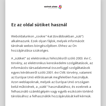
Ez az oldal sütiket használ
Weboldalunkon „cookie"-kat (továbbiakban „süti")
alkalmazunk. Ezek olyan fájlok, melyek információt
tárolnak webes böngészőjében. Ehhez az Ön
hozzájárulása szükséges.
A „sütiket" az elektronikus hírközlésről szóló 2003. évi C.
törvény, az elektronikus kereskedelmi szolgáltatások, az
információs társadalommal összefüggő szolgáltatások
egyes kérdéseiről szóló 2001. évi CVIII. törvény, valamint
az Európai Unió előírásainak megfelelően használjuk.
Azon weblapoknak, melyek az Európai Unió országain
belül működnek, a „sütik" használatához, és ezeknek a
felhasználó számítógépén vagy egyéb eszközén történő
tárolásához a felhasználók hozzájárulását kell kérniük.