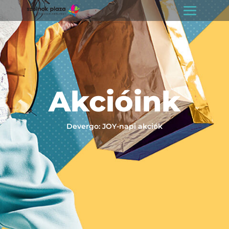
Akcióink
Devergo: JOY-napi akciók