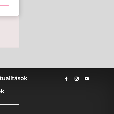
tualitások
ok