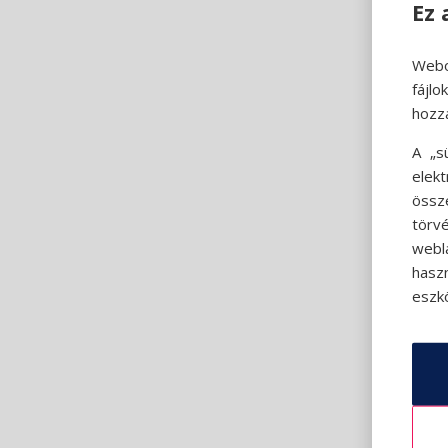
Ez 
Webo
fájl
hozz
A „s
elek
össz
törvé
webl
hasz
eszkö