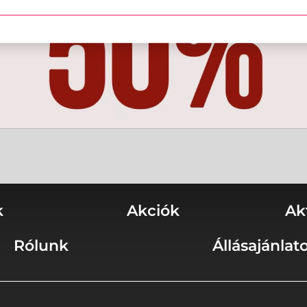
k
Akciók
Ak
Rólunk
Állásajánlat