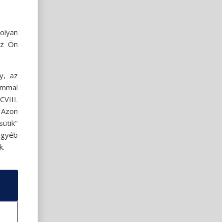
olyan
az Ön
y, az
ommal
VIII.
. Azon
ütik"
egyéb
k.