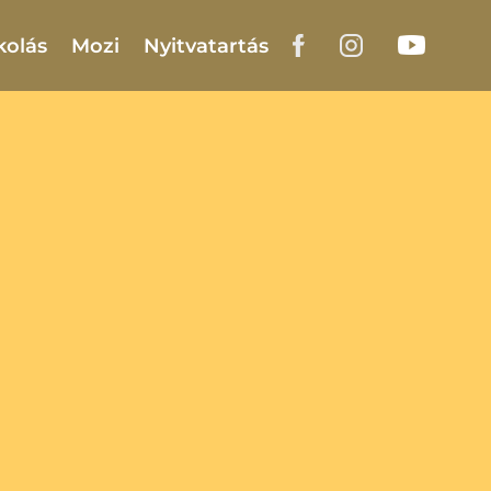
kolás
Mozi
Nyitvatartás