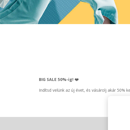
BIG SALE 50%-ig! ❤️
Indítsd velünk az új évet, és vásárolj akár 50