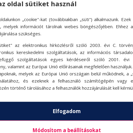
az oldal sütiket használ
ldalunkon „cookie"-kat (továbbiakban „süti") alkalmazunk. Ezek 
ok, melyek információt tárolnak webes böngészőjében. Ehhez 
ájárulása szükséges.
ütiket" az elektronikus hírközlésről szóló 2003. évi C. törvén
tronikus kereskedelmi szolgáltatások, az információs társadal
efüggő szolgáltatások egyes kérdéseiről szóló 2001. évi C
ny, valamint az Európai Unió előírásainak megfelelően használjuk
apoknak, melyek az Európai Unió országain belül működnek, a „s
nálatához, és ezeknek a felhasználó számítógépén vagy 
zén történő tárolásához a felhasználók hozzájárulását kell kérniü
Elfogadom
Módosítom a beállításokat