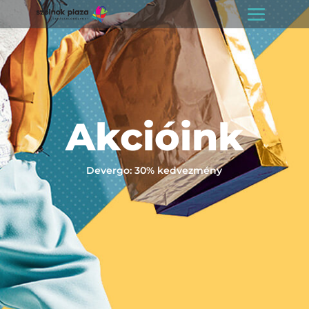
Akcióink
Devergo: 30% kedvezmény