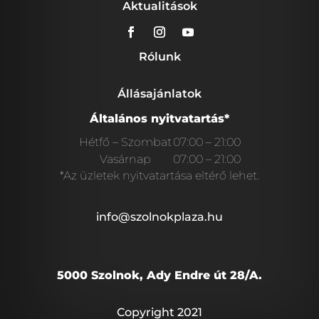
Aktualitások
Rólunk
Állásajánlatok
Általános nyitvatartás*
Hétfő – Szombat
07:00 – 21:00
Vasárnap
07:00 – 21:00
*Az üzletek nyitvatartása eltérő lehet.
info@szolnokplaza.hu
5000 Szolnok, Ady Endre út 28/A.
Copyright 2021