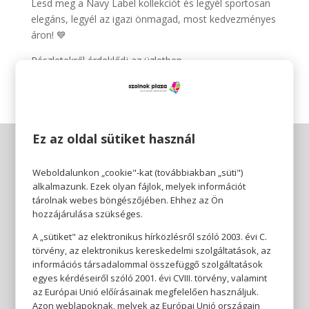
Lesd meg a Navy Label kollekciót és legyél sportosan
elegáns, legyél az igazi önmagad, most kedvezményes
áron! 💙
Részletekről érdeklődj az üzletben.
Ez az oldal sütiket használ
Weboldalunkon „cookie"-kat (továbbiakban „süti")
alkalmazunk. Ezek olyan fájlok, melyek információt
tárolnak webes böngészőjében. Ehhez az Ön
hozzájárulása szükséges.
A „sütiket" az elektronikus hírközlésről szóló 2003. évi C.
törvény, az elektronikus kereskedelmi szolgáltatások, az
információs társadalommal összefüggő szolgáltatások
egyes kérdéseiről szóló 2001. évi CVIII. törvény, valamint
az Európai Unió előírásainak megfelelően használjuk.
Azon weblapoknak, melyek az Európai Unió országain