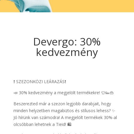
Devergo: 30%
kedvezmény
❗ SZEZONKÖZI LEÁRAZÁS❗
📣 30% kedvezmény a megjelölt termékekre! 👕👟👜
Beszerezted már a szezon legjobb darabjait, hogy
minden helyzetben magabiztos és stílusos lehess? ✨
Jó hírünk van számodra! A megjelölt termékek 30%-al
olcsóbban lehetnek a Tieid! 🛍️