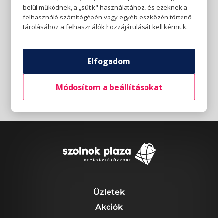
belül működnek, a „sütik" használatához, és ezeknek a
felhasználó számítógépén vagy egyéb eszközén történő
tárolásához a felhasználók hozzájárulását kell kérniük.
Elfogadom
Módosítom a beállításokat
Üzletek
Akciók