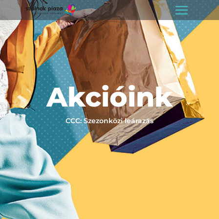
Akcióink
CCC: Szezonközi leárazás