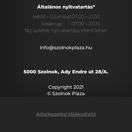
Általános nyitvatartás*
Hétfő – Szombat
07:00 – 21:00
Vasárnap
07:00 – 21:00
*Az üzletek nyitvatartása eltérő lehet.
info@szolnokplaza.hu
5000 Szolnok, Ady Endre út 28/A.
Copyright 2021
© Szolnok Plaza
Adatkezelési tájékoztató