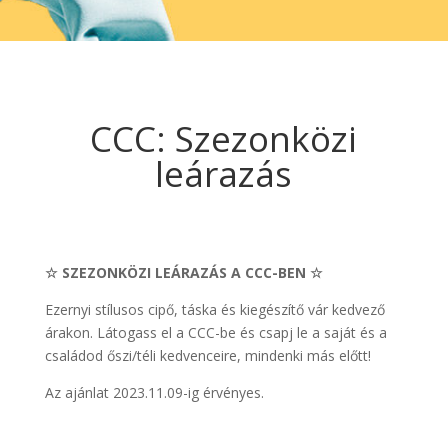
CCC: Szezonközi
leárazás
☆ SZEZONKÖZI LEÁRAZÁS A CCC-BEN ☆
Ezernyi stílusos cipő, táska és kiegészítő vár kedvező
árakon. Látogass el a CCC-be és csapj le a saját és a
családod őszi/téli kedvenceire, mindenki más előtt!
Az ajánlat 2023.11.09-ig érvényes.