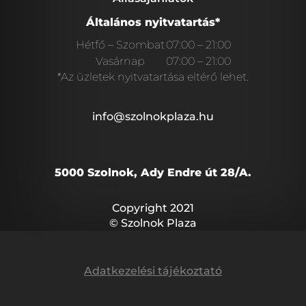
Általános nyitvatartás*
Hétfő – Szombat
07:00 – 21:00
Vasárnap
07:00 – 21:00
*Az üzletek nyitvatartása eltérő lehet.
info@szolnokplaza.hu
5000 Szolnok, Ady Endre út 28/A.
Copyright 2021
© Szolnok Plaza
Adatkezelési tájékoztató