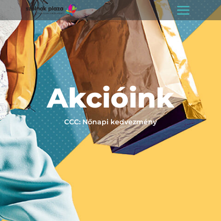
Akcióink
CCC: Nőnapi kedvezmény