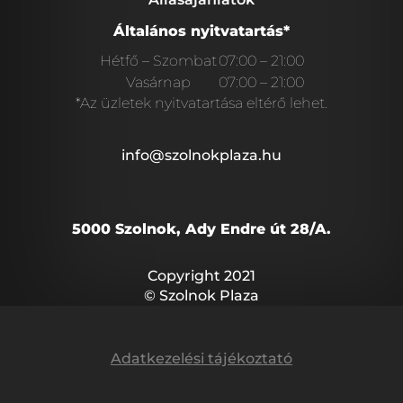
Általános nyitvatartás*
Hétfő – Szombat
07:00 – 21:00
Vasárnap
07:00 – 21:00
*Az üzletek nyitvatartása eltérő lehet.
info@szolnokplaza.hu
5000 Szolnok, Ady Endre út 28/A.
Copyright 2021
© Szolnok Plaza
Adatkezelési tájékoztató