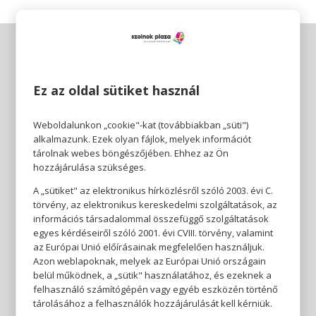
Ez az oldal sütiket használ
Weboldalunkon „cookie"-kat (továbbiakban „süti")
alkalmazunk. Ezek olyan fájlok, melyek információt
tárolnak webes böngészőjében. Ehhez az Ön
hozzájárulása szükséges.
A „sütiket" az elektronikus hírközlésről szóló 2003. évi C.
törvény, az elektronikus kereskedelmi szolgáltatások, az
információs társadalommal összefüggő szolgáltatások
egyes kérdéseiről szóló 2001. évi CVIII. törvény, valamint
az Európai Unió előírásainak megfelelően használjuk.
Azon weblapoknak, melyek az Európai Unió országain
belül működnek, a „sütik" használatához, és ezeknek a
felhasználó számítógépén vagy egyéb eszközén történő
tárolásához a felhasználók hozzájárulását kell kérniük.