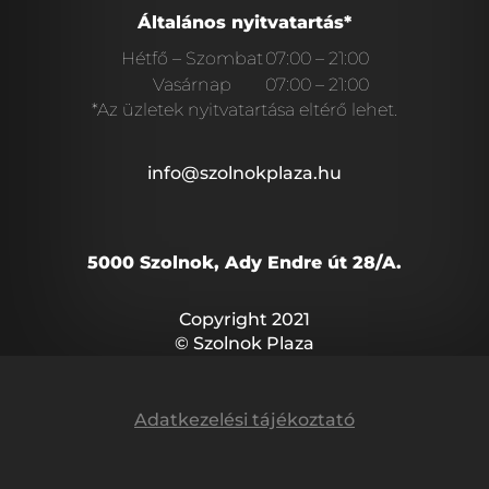
Általános nyitvatartás*
Hétfő – Szombat
07:00 – 21:00
Vasárnap
07:00 – 21:00
*Az üzletek nyitvatartása eltérő lehet.
info@szolnokplaza.hu
5000 Szolnok, Ady Endre út 28/A.
Copyright 2021
© Szolnok Plaza
Adatkezelési tájékoztató