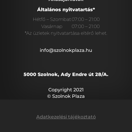
Általános nyitvatartás*
Hétfő – Szombat
07:00 – 21:00
Vasárnap
07:00 – 21:00
*Az üzletek nyitvatartása eltérő lehet.
info@szolnokplaza.hu
5000 Szolnok, Ady Endre út 28/A.
Copyright 2021
© Szolnok Plaza
Adatkezelési tájékoztató