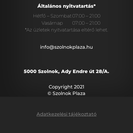
Általános nyitvatartás*
Hétfő – Szombat
07:00 – 21:00
Vasárnap
07:00 – 21:00
*Az üzletek nyitvatartása eltérő lehet.
info@szolnokplaza.hu
5000 Szolnok, Ady Endre út 28/A.
Copyright 2021
© Szolnok Plaza
Adatkezelési tájékoztató