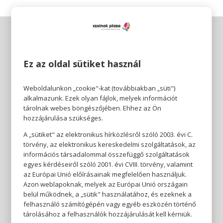
Ez az oldal sütiket használ
Weboldalunkon „cookie"-kat (továbbiakban „süti")
alkalmazunk. Ezek olyan fájlok, melyek információt
tárolnak webes böngészőjében. Ehhez az Ön
hozzájárulása szükséges.
A „sütiket" az elektronikus hírközlésről szóló 2003. évi C.
törvény, az elektronikus kereskedelmi szolgáltatások, az
információs társadalommal összefüggő szolgáltatások
egyes kérdéseiről szóló 2001. évi CVIII. törvény, valamint
az Európai Unió előírásainak megfelelően használjuk.
Azon weblapoknak, melyek az Európai Unió országain
belül működnek, a „sütik" használatához, és ezeknek a
felhasználó számítógépén vagy egyéb eszközén történő
tárolásához a felhasználók hozzájárulását kell kérniük.