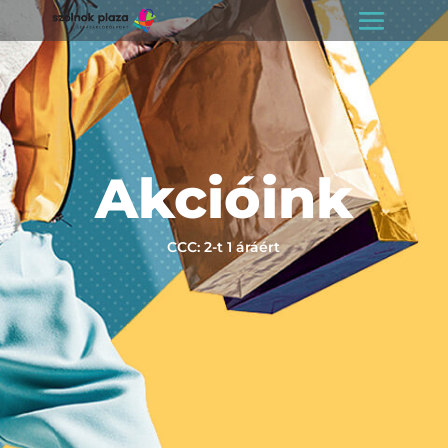
Akcióink
CCC: 2-t 1 áráért